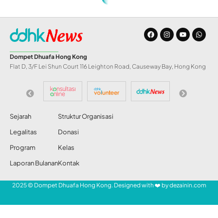
Home
»
Sholat dengan Keadaan Mengantuk
ARTIKEL
Sholat dengan
Keadaan Mengantuk
Setiawan Chogah
Share
23 Nov 2021
86 Views