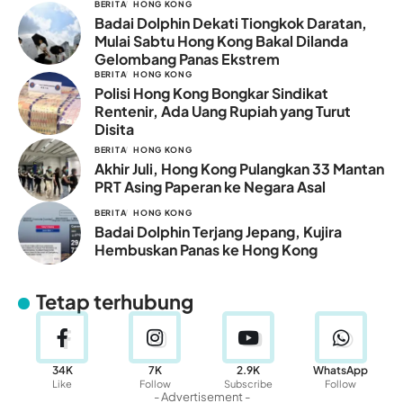
BERITA
HONG KONG
Badai Dolphin Dekati Tiongkok Daratan,
Mulai Sabtu Hong Kong Bakal Dilanda
Gelombang Panas Ekstrem
BERITA
HONG KONG
Polisi Hong Kong Bongkar Sindikat
Rentenir, Ada Uang Rupiah yang Turut
Disita
BERITA
HONG KONG
Akhir Juli, Hong Kong Pulangkan 33 Mantan
PRT Asing Paperan ke Negara Asal
BERITA
HONG KONG
Badai Dolphin Terjang Jepang, Kujira
Hembuskan Panas ke Hong Kong
Tetap terhubung
34K
7K
2.9K
WhatsApp
Like
Follow
Subscribe
Follow
- Advertisement -