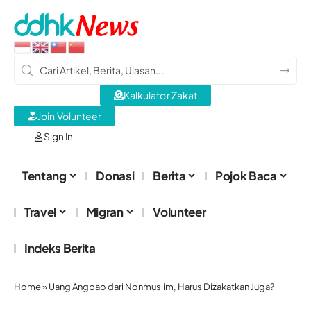
Kalkulator Zakat
Join Volunteer
Sign In
Tentang
Donasi
Berita
Pojok Baca
Travel
Migran
Volunteer
Indeks Berita
Home
»
Uang Angpao dari Nonmuslim, Harus Dizakatkan Juga?