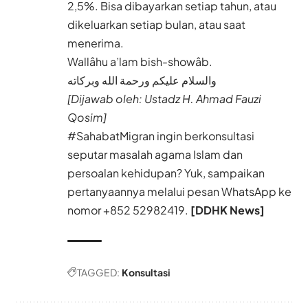
2,5%. Bisa dibayarkan setiap tahun, atau
dikeluarkan setiap bulan, atau saat
menerima.
Wallâhu a’lam bish-showâb.
والسلام عليكم ورحمة الله وبركاته
[Dijawab oleh: Ustadz H. Ahmad Fauzi
Qosim]
#SahabatMigran ingin berkonsultasi
seputar masalah agama Islam dan
persoalan kehidupan? Yuk, sampaikan
pertanyaannya melalui pesan WhatsApp ke
nomor
+852 52982419.
[DDHK News]
TAGGED:
Konsultasi