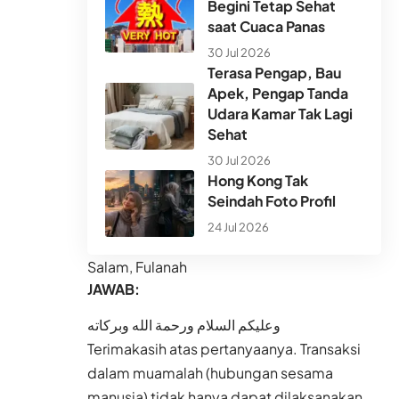
Begini Tetap Sehat
saat Cuaca Panas
30 Jul 2026
Terasa Pengap, Bau
Apek, Pengap Tanda
Udara Kamar Tak Lagi
Sehat
30 Jul 2026
Hong Kong Tak
Seindah Foto Profil
24 Jul 2026
Salam, Fulanah
JAWAB:
وعليكم السلام ورحمة الله وبركاته
Terimakasih atas pertanyaanya. Transaksi
dalam muamalah (hubungan sesama
manusia) tidak hanya dapat dilaksanakan