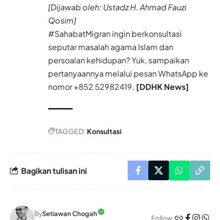
[Dijawab oleh: Ustadz H. Ahmad Fauzi
Qosim]
#SahabatMigran ingin berkonsultasi
seputar masalah agama Islam dan
persoalan kehidupan? Yuk, sampaikan
pertanyaannya melalui pesan WhatsApp ke
nomor
+852 52982419.
[DDHK News]
TAGGED:
Konsultasi
Bagikan tulisan ini
By
Setiawan Chogah
Follow: