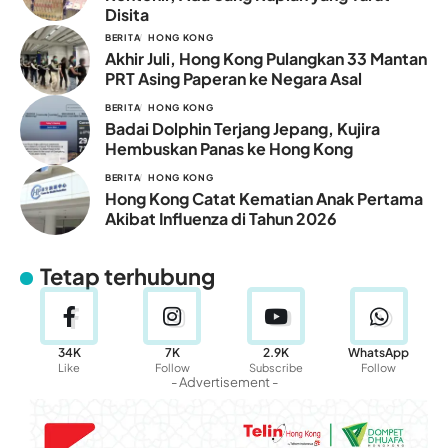
Disita
BERITA
HONG KONG
Akhir Juli, Hong Kong Pulangkan 33 Mantan
PRT Asing Paperan ke Negara Asal
BERITA
HONG KONG
Badai Dolphin Terjang Jepang, Kujira
Hembuskan Panas ke Hong Kong
BERITA
HONG KONG
Hong Kong Catat Kematian Anak Pertama
Akibat Influenza di Tahun 2026
Tetap terhubung
34K
7K
2.9K
WhatsApp
Like
Follow
Subscribe
Follow
- Advertisement -