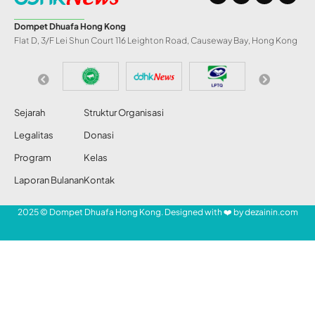
Lupa Bersedekah
Subuh
Setiawan Chogah
Share
23 Nov 2021
539 Views