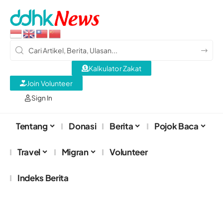
Kalkulator Zakat
Join Volunteer
Sign In
Tentang
Donasi
Berita
Pojok Baca
Travel
Migran
Volunteer
Indeks Berita