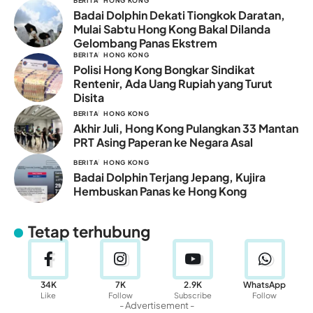
BERITA
HONG KONG
Badai Dolphin Dekati Tiongkok Daratan,
Mulai Sabtu Hong Kong Bakal Dilanda
Gelombang Panas Ekstrem
BERITA
HONG KONG
Polisi Hong Kong Bongkar Sindikat
Rentenir, Ada Uang Rupiah yang Turut
Disita
BERITA
HONG KONG
Akhir Juli, Hong Kong Pulangkan 33 Mantan
PRT Asing Paperan ke Negara Asal
BERITA
HONG KONG
Badai Dolphin Terjang Jepang, Kujira
Hembuskan Panas ke Hong Kong
Tetap terhubung
34K
7K
2.9K
WhatsApp
Like
Follow
Subscribe
Follow
- Advertisement -