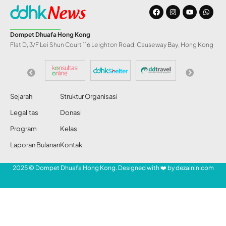
Dompet Dhuafa Hong Kong
Flat D, 3/F Lei Shun Court 116 Leighton Road, Causeway Bay, Hong Kong
Sejarah
Struktur Organisasi
Legalitas
Donasi
Program
Kelas
Laporan Bulanan
Kontak
2025 © Dompet Dhuafa Hong Kong. Designed with ❤️ by
dezainin.com