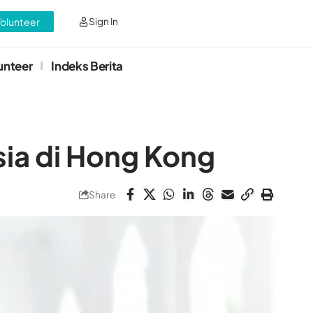
Volunteer
Sign In
unteer
Indeks Berita
ia di Hong Kong
Share