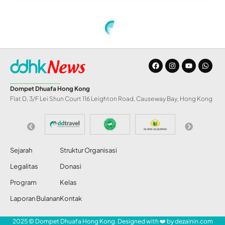
Dompet Dhuafa Hong Kong
Flat D, 3/F Lei Shun Court 116 Leighton Road, Causeway Bay, Hong Kong
Sejarah
Struktur Organisasi
Legalitas
Donasi
Program
Kelas
Laporan Bulanan
Kontak
2025 © Dompet Dhuafa Hong Kong. Designed with ❤️ by
dezainin.com