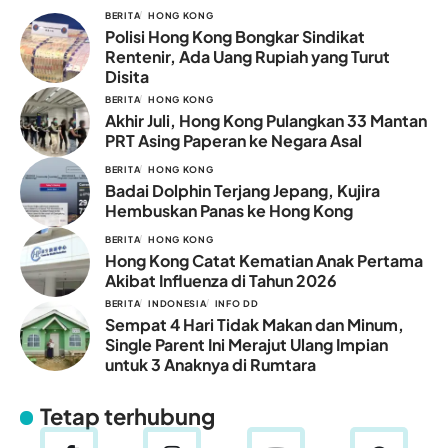
BERITA
HONG KONG
Polisi Hong Kong Bongkar Sindikat
Rentenir, Ada Uang Rupiah yang Turut
Disita
BERITA
HONG KONG
Akhir Juli, Hong Kong Pulangkan 33 Mantan
PRT Asing Paperan ke Negara Asal
BERITA
HONG KONG
Badai Dolphin Terjang Jepang, Kujira
Hembuskan Panas ke Hong Kong
BERITA
HONG KONG
Hong Kong Catat Kematian Anak Pertama
Akibat Influenza di Tahun 2026
BERITA
INDONESIA
INFO DD
Sempat 4 Hari Tidak Makan dan Minum,
Single Parent Ini Merajut Ulang Impian
untuk 3 Anaknya di Rumtara
Tetap terhubung