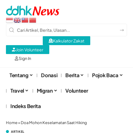
Kalkulator Zakat
Join Volunteer
Sign In
Tentang
Donasi
Berita
Pojok Baca
Travel
Migran
Volunteer
Indeks Berita
Home
»
Doa Mohon Keselamatan Saat Hiking
ARTIKEL