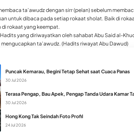
embaca ta’awudz dengan sirr (pelan) sebelum membaca 
an untuk dibaca pada setiap rokaat sholat. Baik di roka
 di rokaat yang keempat.
Hadits yang diriwayatkan oleh sahabat Abu Said al-Khud
bahwa Nabi ﷺ mengucapkan ta’awudz. (Hadits riwayat Abu Dawud)
Puncak Kemarau, Begini Tetap Sehat saat Cuaca Panas
30 Jul 2026
Terasa Pengap, Bau Apek, Pengap Tanda Udara Kamar Ta
30 Jul 2026
Hong Kong Tak Seindah Foto Profil
24 Jul 2026