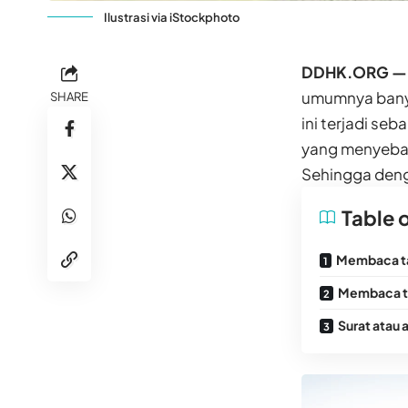
Ilustrasi via iStockphoto
DDHK.ORG 
umumnya banya
SHARE
ini terjadi s
yang menyebar
Sehingga denga
Table 
Membaca t
Membaca t
Surat atau 