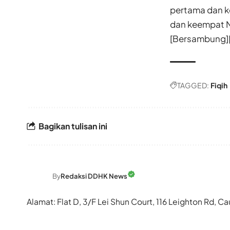
pertama dan k
[Bersambung]
TAGGED:
Fiqih
Bagikan tulisan ini
By
Redaksi DDHK News
Alamat: Flat D, 3/F Lei Shun Court, 116 Leighton Rd,