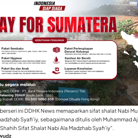
n berseri ini DDHK News memaparkan sifat shalat Nabi M
dzhab Syafi’iy, sebagaimana ditulis oleh Muhammad Aji
 Shahih Sifat Shalat Nabi Ala Madzhab Syafi’iy”.
wudz