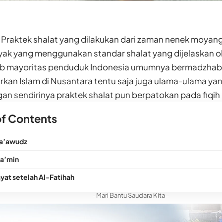
—
Praktek shalat yang dilakukan dari zaman nenek moyang 
k yang menggunakan standar shalat yang dijelaskan ole
ebab mayoritas penduduk Indonesia umumnya bermadzhab S
kan Islam di Nusantara tentu saja juga ulama-ulama yan
n sendirinya praktek shalat pun berpatokan pada fiqih 
of Contents
a’awudz
a’min
ayat setelah Al-Fatihah
- Mari Bantu Saudara Kita -