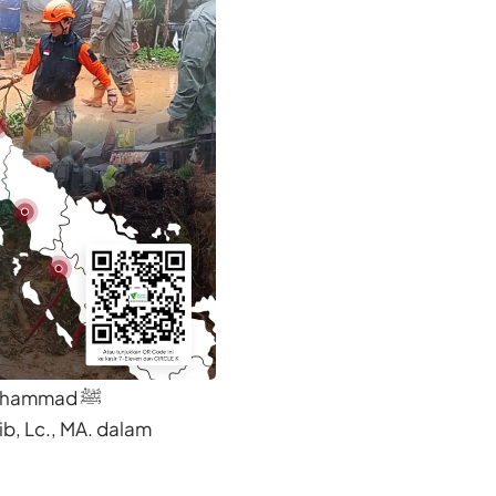
uhammad ﷺ
b, Lc., MA. dalam