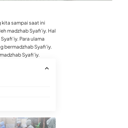
kita sampai saat ini
h madzhab Syafi’iy. Hal
yafi’iy. Para ulama
g bermadzhab Syafi’iy.
madzhab Syafi’iy.