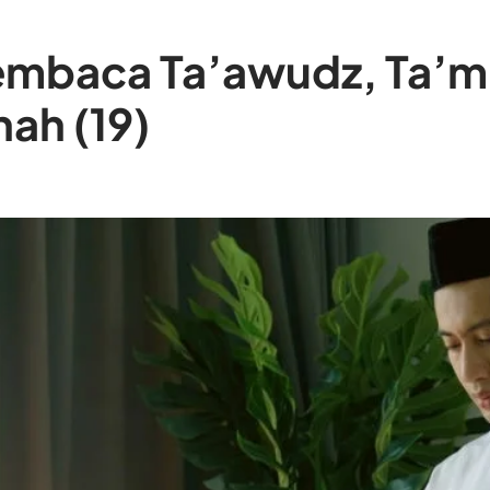
Membaca Ta’awudz, Ta’mi
hah (19)