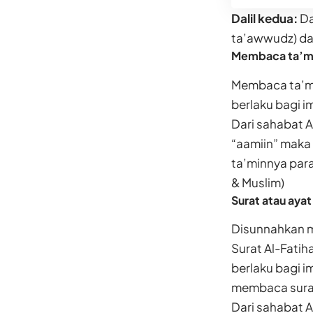
Dalil kedua:
Da
ta’awwudz) dar
Membaca ta’m
Membaca ta’mi
berlaku bagi 
Dari sahabat Abu Hurai
“aamiin” maka
ta’minnya para
& Muslim)
Surat atau ayat
Disunnahkan m
Surat Al-Fatih
berlaku bagi 
membaca surat 
Dari sahabat Abu Qata