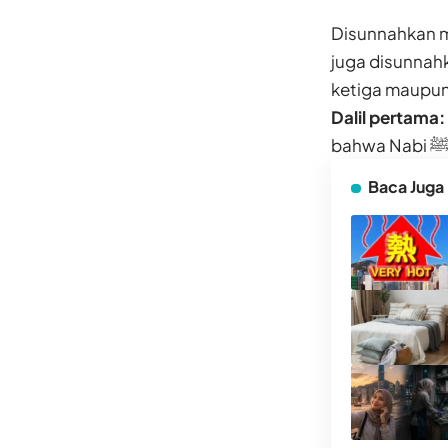
Disunnahkan m
juga disunnahk
ketiga maupun
Dalil pertama:
Baca Juga