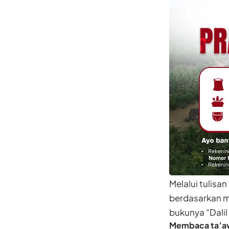
Melalui tulisa
berdasarkan ma
bukunya “Dalil
Membaca ta’a