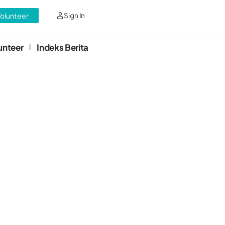
Volunteer
Sign In
unteer
Indeks Berita