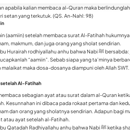
n apabila kalian membaca al-Quran maka berlindungla
i setan yang terkutuk. (QS. An-Nahl: 98)
in
n (aamiin) setelah membaca surat Al-Fatihah hukumnya
imam, makmum, dan juga orang yang sholat sendirian.
rah rodhiyallahu anhu bahwa Nabi ﷺ bersabda: jika imam mengucapkan
 ucapkanlah “aamiin”. Sebab siapa yang ta’minya berb
 malaikat maka dosa-dosanya diampuni oleh Allah SWT. 
 setelah Al-Fatihah
embaca sebagian ayat atau surat dalam al-Quran keti
ah. Kesunnahan ini dibaca pada rokaat pertama dan ked
imam dan orang yang sholatnya sendirian. Adapun bagi 
atau ayat setelah al-Fatihah.
dah Radhiyallahu anhu bahwa Nabi ﷺ ketika shalat dzuhur di rakaat