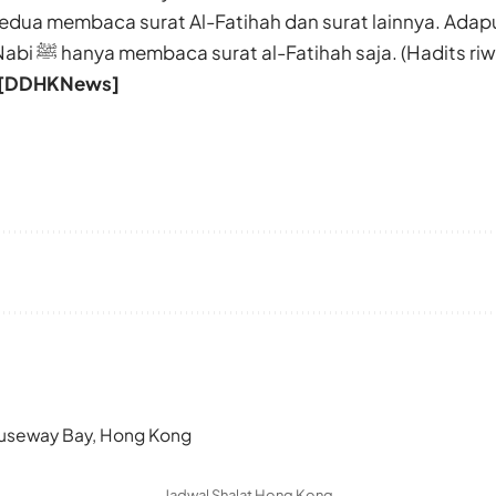
edua membaca surat Al-Fatihah dan surat lainnya. Adap
dan keempat Nabi ﷺ hanya membaca surat al-Fatihah saja. (Hadi
[DDHKNews]
 Causeway Bay, Hong Kong
- Jadwal Shalat Hong Kong -