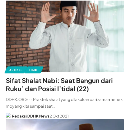
ARTIKEL
FIQIH
Sifat Shalat Nabi: Saat Bangun dari
Ruku’ dan Posisi I’tidal (22)
DDHK.ORG -- Praktek shalat yang dilakukan dari zaman nenek
moyang kita sampai saat…
Redaksi DDHK News
2 Okt 2021