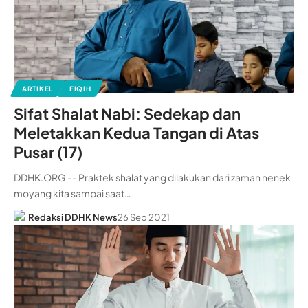
ARTIKEL
FIQIH
Sifat Shalat Nabi: Sedekap dan
Meletakkan Kedua Tangan di Atas
Pusar (17)
DDHK.ORG -- Praktek shalat yang dilakukan dari zaman nenek
moyang kita sampai saat…
Redaksi DDHK News
26 Sep 2021