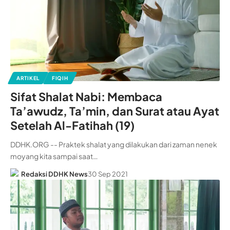
ARTIKEL
FIQIH
Sifat Shalat Nabi: Membaca
Ta’awudz, Ta’min, dan Surat atau Ayat
Setelah Al-Fatihah (19)
DDHK.ORG -- Praktek shalat yang dilakukan dari zaman nenek
moyang kita sampai saat…
Redaksi DDHK News
30 Sep 2021