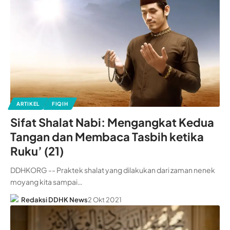
ARTIKEL
FIQIH
Sifat Shalat Nabi: Mengangkat Kedua
Tangan dan Membaca Tasbih ketika
Ruku’ (21)
DDHKORG -- Praktek shalat yang dilakukan dari zaman nenek
moyang kita sampai…
Redaksi DDHK News
2 Okt 2021