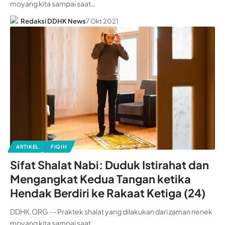
moyang kita sampai saat…
Redaksi DDHK News
7 Okt 2021
ARTIKEL
FIQIH
Sifat Shalat Nabi: Duduk Istirahat dan
Mengangkat Kedua Tangan ketika
Hendak Berdiri ke Rakaat Ketiga (24)
DDHK.ORG -- Praktek shalat yang dilakukan dari zaman nenek
moyang kita sampai saat…