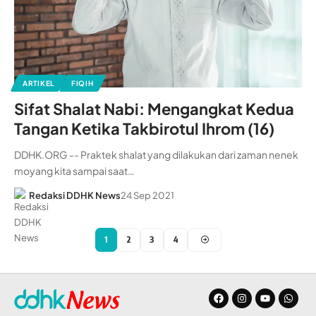
ARTIKEL
FIQIH
Sifat Shalat Nabi: Mengangkat Kedua
Tangan Ketika Takbirotul Ihrom (16)
DDHK.ORG -- Praktek shalat yang dilakukan dari zaman nenek
moyang kita sampai saat…
Redaksi DDHK News
24 Sep 2021
1
2
3
4