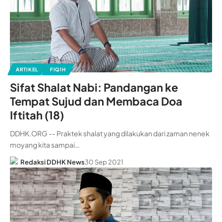
ARTIKEL
FIQIH
Sifat Shalat Nabi: Pandangan ke
Tempat Sujud dan Membaca Doa
Iftitah (18)
DDHK.ORG -- Praktek shalat yang dilakukan dari zaman nenek
moyang kita sampai…
Redaksi DDHK News
30 Sep 2021