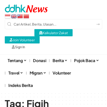
Kalkulator Zakat
Join Volunteer
Sign In
Tentang
Donasi
Berita
Pojok Baca
Travel
Migran
Volunteer
Indeks Berita
Tag:
Fiqih