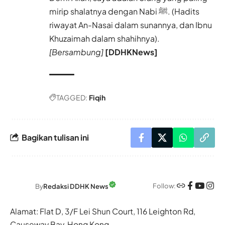
mirip shalatnya dengan Nabi ﷺ. (Hadits
riwayat An-Nasai dalam sunannya, dan Ibnu
Khuzaimah dalam shahihnya).
[Bersambung]
[DDHKNews]
TAGGED:
Fiqih
Bagikan tulisan ini
Follow:
By
Redaksi DDHK News
Alamat: Flat D, 3/F Lei Shun Court, 116 Leighton Rd,
Causeway Bay, Hong Kong