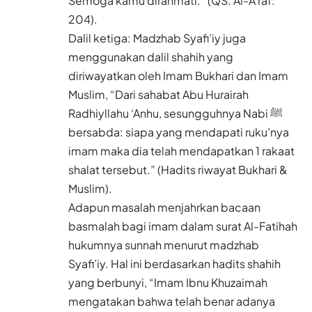
Semoga kamu dirahmati.” (QS. Al-A’raf:
204).
Dalil ketiga: Madzhab Syafi’iy juga
menggunakan dalil shahih yang
diriwayatkan oleh Imam Bukhari dan Imam
Muslim, “Dari sahabat Abu Hurairah
Radhiyllahu ‘Anhu, sesungguhnya Nabi ﷺ
bersabda: siapa yang mendapati ruku’nya
imam maka dia telah mendapatkan 1 rakaat
shalat tersebut.” (Hadits riwayat Bukhari &
Muslim).
Adapun masalah menjahrkan bacaan
basmalah bagi imam dalam surat Al-Fatihah
hukumnya sunnah menurut madzhab
Syafi’iy. Hal ini berdasarkan hadits shahih
yang berbunyi, “Imam Ibnu Khuzaimah
mengatakan bahwa telah benar adanya