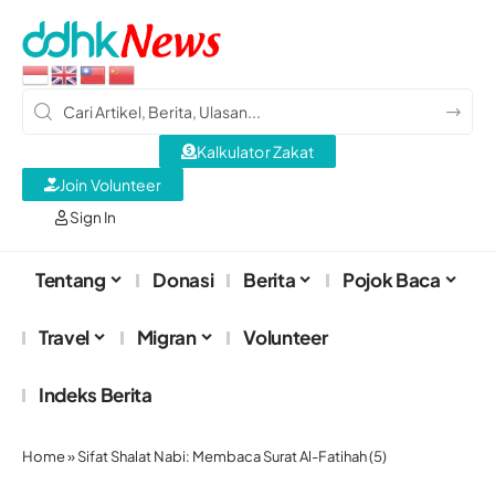
Kalkulator Zakat
Join Volunteer
Sign In
Tentang
Donasi
Berita
Pojok Baca
Travel
Migran
Volunteer
Indeks Berita
Home
»
Sifat Shalat Nabi: Membaca Surat Al-Fatihah (5)