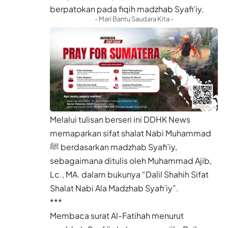
berpatokan pada fiqih madzhab Syafi’iy.
- Mari Bantu Saudara Kita -
Melalui tulisan berseri ini DDHK News
memaparkan sifat shalat Nabi Muhammad
ﷺ berdasarkan madzhab Syafi’iy,
sebagaimana ditulis oleh Muhammad Ajib,
Lc., MA. dalam bukunya “Dalil Shahih Sifat
Shalat Nabi Ala Madzhab Syafi’iy”.
***
Membaca surat Al-Fatihah menurut