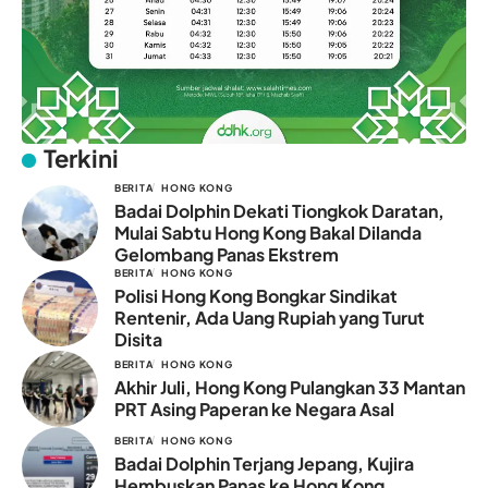
Terkini
BERITA
HONG KONG
Badai Dolphin Dekati Tiongkok Daratan,
Mulai Sabtu Hong Kong Bakal Dilanda
Gelombang Panas Ekstrem
BERITA
HONG KONG
Polisi Hong Kong Bongkar Sindikat
Rentenir, Ada Uang Rupiah yang Turut
Disita
BERITA
HONG KONG
Akhir Juli, Hong Kong Pulangkan 33 Mantan
PRT Asing Paperan ke Negara Asal
BERITA
HONG KONG
Badai Dolphin Terjang Jepang, Kujira
Hembuskan Panas ke Hong Kong