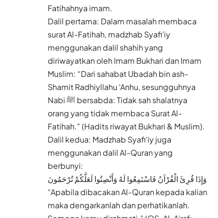
Fatihahnya imam.
Dalil pertama: Dalam masalah membaca
surat Al-Fatihah, madzhab Syafi’iy
menggunakan dalil shahih yang
diriwayatkan oleh Imam Bukhari dan Imam
Muslim: “Dari sahabat Ubadah bin ash-
Shamit Radhiyllahu ‘Anhu, sesungguhnya
Nabi ﷺ bersabda: Tidak sah shalatnya
orang yang tidak membaca Surat Al-
Fatihah.” (Hadits riwayat Bukhari & Muslim).
Dalil kedua: Madzhab Syafi’iy juga
menggunakan dalil Al-Quran yang
berbunyi:
وَإِذَا قُرِئَ الْقُرْآنُ فَاسْتَمِعُوا لَهُ وَأَنْصِتُوا لَعَلَّكُمْ تُرْحَمُونَ
“Apabila dibacakan Al-Quran kepada kalian
maka dengarkanlah dan perhatikanlah.