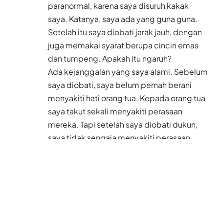
paranormal, karena saya disuruh kakak
saya. Katanya, saya ada yang guna guna.
Setelah itu saya diobati jarak jauh, dengan
juga memakai syarat berupa cincin emas
dan tumpeng. Apakah itu ngaruh?
Ada kejanggalan yang saya alami. Sebelum
saya diobati, saya belum pernah berani
menyakiti hati orang tua. Kepada orang tua
saya takut sekali menyakiti perasaan
mereka. Tapi setelah saya diobati dukun,
saya tidak sengaja menyakiti perasaan
orang tua saya.
Selain itu, kakak saya dikirimi kalung berisi
dua jin oleh pacarnya. Dia pun sekarang
sifatnya berubah. Hanya dalam 2 hari, dia
langsung mau jadian dengan pacarnya.
Tahun depan mereka akan menikah.