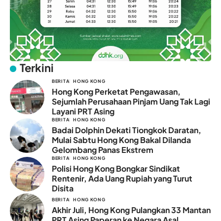
Terkini
BERITA
HONG KONG
Hong Kong Perketat Pengawasan,
Sejumlah Perusahaan Pinjam Uang Tak Lagi
Layani PRT Asing
BERITA
HONG KONG
Badai Dolphin Dekati Tiongkok Daratan,
Mulai Sabtu Hong Kong Bakal Dilanda
Gelombang Panas Ekstrem
BERITA
HONG KONG
Polisi Hong Kong Bongkar Sindikat
Rentenir, Ada Uang Rupiah yang Turut
Disita
BERITA
HONG KONG
Akhir Juli, Hong Kong Pulangkan 33 Mantan
PRT Asing Paperan ke Negara Asal