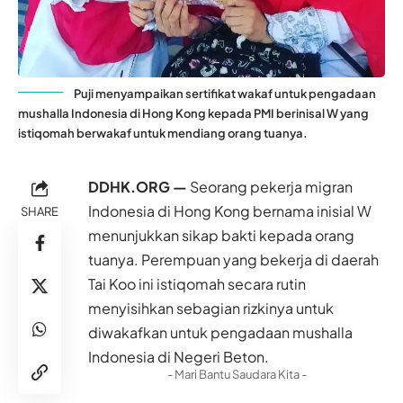
Puji menyampaikan sertifikat wakaf untuk pengadaan
mushalla Indonesia di Hong Kong kepada PMI berinisal W yang
istiqomah berwakaf untuk mendiang orang tuanya.
DDHK.ORG —
Seorang pekerja migran
Indonesia
di
Hong Kong
bernama inisial W
SHARE
menunjukkan sikap bakti kepada orang
tuanya. Perempuan yang bekerja di daerah
Tai Koo ini istiqomah secara rutin
menyisihkan sebagian rizkinya untuk
diwakafkan untuk pengadaan mushalla
Indonesia di Negeri Beton.
- Mari Bantu Saudara Kita -