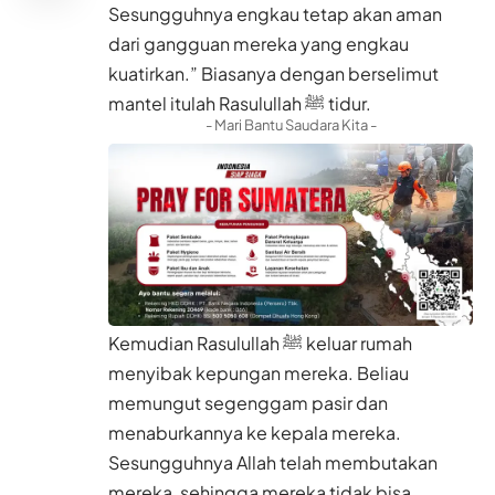
Sesungguhnya engkau tetap akan aman
dari gangguan mereka yang engkau
kuatirkan.” Biasanya dengan berselimut
mantel itulah Rasulullah ﷺ tidur.
- Mari Bantu Saudara Kita -
Kemudian Rasulullah ﷺ keluar rumah
menyibak kepungan mereka. Beliau
memungut segenggam pasir dan
menaburkannya ke kepala mereka.
Sesungguhnya Allah telah membutakan
mereka, sehingga mereka tidak bisa