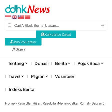
Kalkulator Zakat
Join Volunteer
Sign In
Tentang
Donasi
Berita
Pojok Baca
Travel
Migran
Volunteer
Indeks Berita
Home
»
Rasulullah Hijrah: Rasulullah Meninggalkan Rumah (Bagian 3)