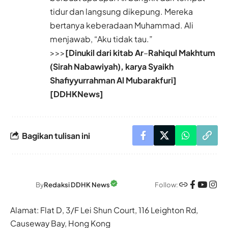
tidur dan langsung dikepung. Mereka
bertanya keberadaan Muhammad. Ali
menjawab, “Aku tidak tau.”
>>>
[Dinukil dari kitab Ar
–
Rahiqul Makhtum
(Sirah Nabawiyah), karya Syaikh
Shafiyyurrahman Al Mubarakfuri]
[DDHKNews]
Bagikan tulisan ini
Follow:
By
Redaksi DDHK News
Alamat: Flat D, 3/F Lei Shun Court, 116 Leighton Rd,
Causeway Bay, Hong Kong