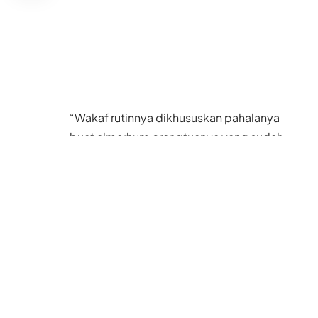
“Wakaf rutinnya dikhususkan pahalanya
buat almarhum orangtuanya yang sudah
berpulang ke rahmatullah,” kata Puji,
anggota Tim Fundraising
Dompet Dhuafa
Hong Kong
yang sering menemui W, Senin
(23/8/2021) lalu.
Puji menjelaskan, awalnya W bertemu
dengan dirinya dalam sebuah acara
silaturahim majelis taklim beberapa bulan
lalu. Pada pertemuan itu W dan Puji saling
berbagi cerita.