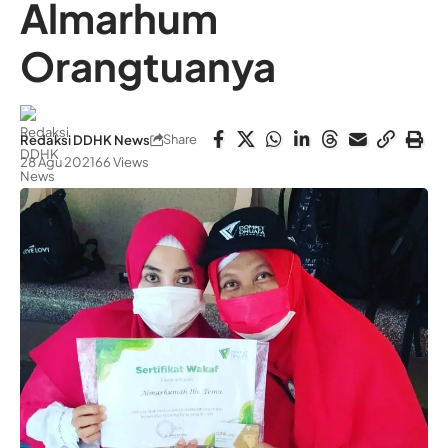
Almarhum
Orangtuanya
Share
Redaksi DDHK News
28 Agu 2021
66 Views