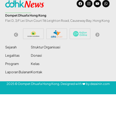
Ini 12 Hari Libur
Tahunan 2021 untuk
Pekerja Rumah
Tangga Asing di
Hong Kong
Share
Redaksi DDHK News
8 Jan 2021
333 Views