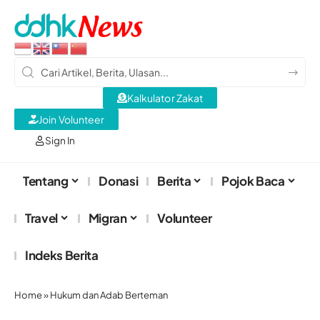
Kalkulator Zakat
Join Volunteer
Sign In
Tentang
Donasi
Berita
Pojok Baca
Travel
Migran
Volunteer
Indeks Berita
Home
»
Hukum dan Adab Berteman