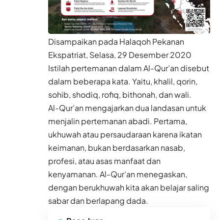
Disampaikan pada Halaqoh Pekanan
Ekspatriat, Selasa, 29 Desember 2020
Istilah pertemanan dalam Al-Qur’an disebut
dalam beberapa kata. Yaitu, khalil, qorin,
sohib, shodiq, rofiq, bithonah, dan wali.
Al-Qur’an mengajarkan dua landasan untuk
menjalin pertemanan abadi. Pertama,
ukhuwah atau persaudaraan karena ikatan
keimanan, bukan berdasarkan nasab,
profesi, atau asas manfaat dan
kenyamanan. Al-Qur’an menegaskan,
dengan berukhuwah kita akan belajar saling
sabar dan berlapang dada.