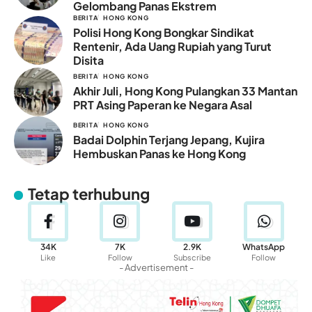
Gelombang Panas Ekstrem
BERITA
HONG KONG
Polisi Hong Kong Bongkar Sindikat
Rentenir, Ada Uang Rupiah yang Turut
Disita
BERITA
HONG KONG
Akhir Juli, Hong Kong Pulangkan 33 Mantan
PRT Asing Paperan ke Negara Asal
BERITA
HONG KONG
Badai Dolphin Terjang Jepang, Kujira
Hembuskan Panas ke Hong Kong
Tetap terhubung
34K
7K
2.9K
WhatsApp
Like
Follow
Subscribe
Follow
- Advertisement -