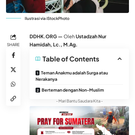
Ilustrasi via iStockPhoto
DDHK.ORG —
Oleh
Ustadzah Nur
Hamidah, Lc., M.Ag.
SHARE
Table of Contents
Teman Anakmu adalah Surga atau
Nerakanya
Berteman dengan Non-Muslim
- Mari Bantu Saudara Kita -