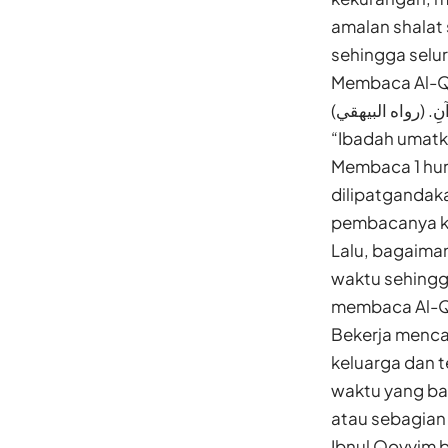
amalan shalat
sehingga selur
Membaca Al-Qu
لْقُرْآنِ. (رواه البيهقي
“Ibadah umatk
Membaca 1 huru
dilipatgandaka
pembacanya ke
Lalu, bagaima
waktu sehingga
membaca Al-Q
Bekerja menca
keluarga dan t
waktu yang bag
atau sebagian 
Ibnul Qoyyim b