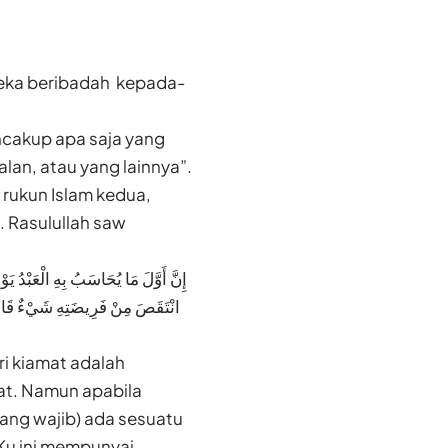
reka beribadah kepada-
ncakup apa saja yang
lan, atau yang lainnya”.
 rukun Islam kedua,
. Rasulullah saw
إِنَّ أَوَّلَ مَا يُحَاسَبُ بِهِ الْعَبْدُ ي
انْتَقَصَ مِنْ فَرِيضَتِهِ شَيْءٌ قَالَ ا
i kiamat adalah
mat. Namun apabila
yang wajib) ada sesuatu
-Ku ini mempunyai