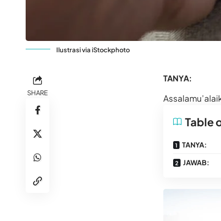
Ilustrasi via iStockphoto
TANYA:
SHARE
Assalamu’alai
Table 
TANYA:
JAWAB: