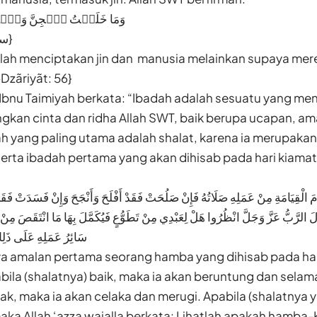
وَمَا خَلَقۡتُ ٱلۡجِنَّ وَٱلۡإِنسَ
{سورة الذاريات:٥٦}
klah menciptakan jin dan manusia melainkan supaya me
Dzãriyãt: 56}
 Ibnu Taimiyah berkata: “Ibadah adalah sesuatu yang me
kan cinta dan ridha Allah SWT, baik berupa ucapan, ama
h yang paling utama adalah shalat, karena ia merupakan
erta ibadah pertama yang akan dihisab pada hari kiamat
َوْمَ الْقِيَامَةِ مِنْ عَمَلِهِ صَلَاتُهُ فَإِنْ صَلُحَتْ فَقَدْ أَفْلَحَ وَأَنْجَحَ وَإِنْ فَسَدَتْ ف
لرَّبُّ عَزَّ وَجَلَّ انْظُرُوا هَلْ لِعَبْدِي مِنْ تَطَوُّعٍ فَيُكَمَّلَ بِهَا مَا انْتَقَصَ مِنْ 
سَائِرُ عَمَلِهِ عَلَى )
 amalan pertama seorang hamba yang dihisab pada har
bila (shalatnya) baik, maka ia akan beruntung dan sela
sak, maka ia akan celaka dan merugi. Apabila (shalatnya 
ka Allah ‘azza wajalla berkata: Lihatlah apakah hamba