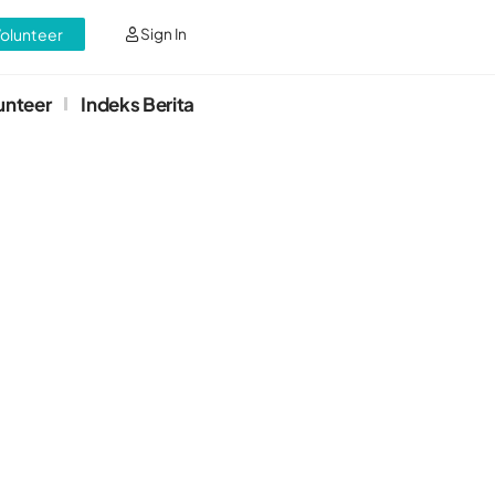
Volunteer
Sign In
unteer
Indeks Berita