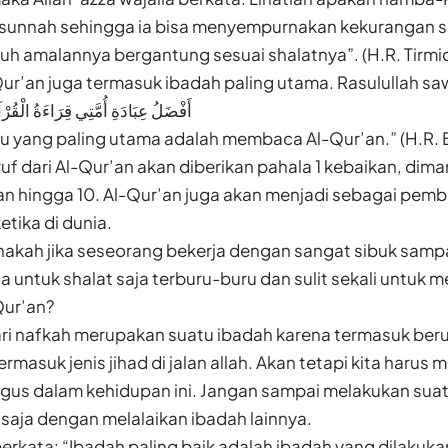
 sunnah sehingga ia bisa menyempurnakan kekurangan s
uh amalannya bergantung sesuai shalatnya”. (H.R. Tirmid
r’an juga termasuk ibadah paling utama. Rasulullah sa
أَفْضَلُ عِبَادَةِ أُمَّتِي قِرَاءَةُ ا)
u yang paling utama adalah membaca Al-Qur’an.” (H.R. 
f dari Al-Qur’an akan diberikan pahala 1 kebaikan, dim
n hingga 10. Al-Qur’an juga akan menjadi sebagai pembe
tika di dunia.
nakah jika seseorang bekerja dengan sangat sibuk sam
 untuk shalat saja terburu-buru dan sulit sekali untuk
ur’an?
ri nafkah merupakan suatu ibadah karena termasuk ber
ermasuk jenis jihad di jalan allah. Akan tetapi kita har
us dalam kehidupan ini. Jangan sampai melakukan suatu
saja dengan melalaikan ibadah lainnya.
erkata: “Ibadah paling baik adalah ibadah yang dilakuka