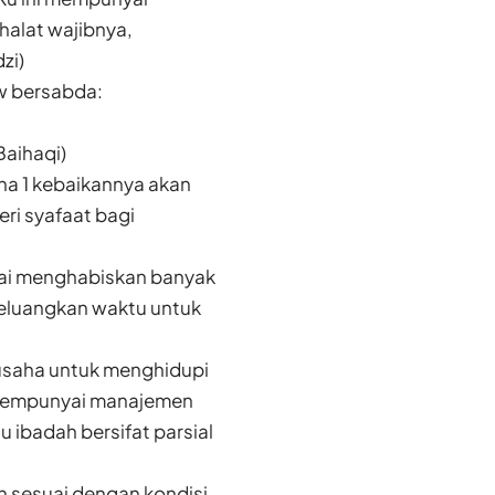
halat wajibnya,
zi)
w bersabda:
Baihaqi)
ana 1 kebaikannya akan
ri syafaat bagi
pai menghabiskan banyak
 meluangkan waktu untuk
usaha untuk menghidupi
us mempunyai manajemen
 ibadah bersifat parsial
n sesuai dengan kondisi