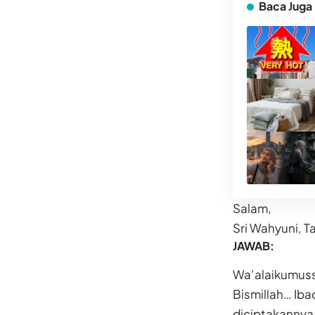
Baca Juga
Salam,
Sri Wahyuni, Ta
JAWAB:
Wa’alaikumuss
Bismillah… Iba
diciptakannya 