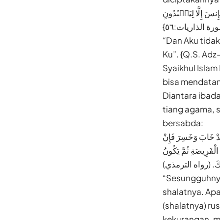
 إِلَّا لِیَعۡبُدُونِ
“Dan Aku tida
Ku”. {Q.S. Adz-
Syaikhul Islam
bisa mendatang
Diantara ibada
tiang agama, s
bersabda:
َقَدْ خَابَ وَخَسِرَ فَإِنْ
الْفَرِيضَةِ ثُمَّ يَكُونُ
ذَلِكَ. (رواه الترمذي
“Sesungguhnya
shalatnya. Apa
(shalatnya) ru
kekurangan, ma