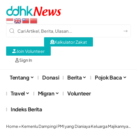
Kalkulator Zakat
Join Volunteer
Sign In
Tentang
Donasi
Berita
Pojok Baca
Travel
Migran
Volunteer
Indeks Berita
Home
»
Kemenlu Dampingi PMI yang Dianiaya Keluarga Majikannya di Malaysia