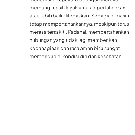
memang masih layak untuk dipertahankan
atau lebih baik dilepaskan. Sebagian, masih
tetap mempertahankannya, meskipun terus
merasa tersakiti. Padahal, mempertahankan
hubungan yang tidak lagi memberikan
kebahagiaan dan rasa aman bisa sangat
memengaruhi kondisi diri dan kesehatan
mental seseorang.
Lantas, bagaimana kamu bisa tahu kalau
hubungan sudah berada di ujung tanduk?
Dikutip CNN Indonesia dari laman Huffpost,
ada 5 hal yang bisa menjadi tanda bahwa
hubungan tersebut memang sudah tak bisa
lagi dipertahankan. Berikut ciri-cirinya.
Baca Juga