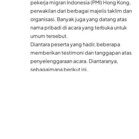
pekerja migran Indonesia (PMI) Hong Kong,
perwakilan dari berbagai majelis taklim dan
organisasi. Banyak juga yang datang atas
nama pribadi di acara yang terbuka untuk
umum tersebut.
Diantara peserta yang hadir, beberapa
memberikan testimoni dan tanggapan atas
penyelenggaraan acara. Diantaranya,
sebagaimana berikut ini.
Alfinikmah, Majelis Ahli ‘Idrisiyah Zabiah
Hong Kong:
Alhamdulillah, kami bersukur
sekali, Ramadhan tahun ini jadi terasa penuh
manfaat. Kita bisa menjalin silaturahim dan
menguatkan ukhuwah islamiah. Masyaallah,
saya merasa bahagia, kami semua merasa
senang.