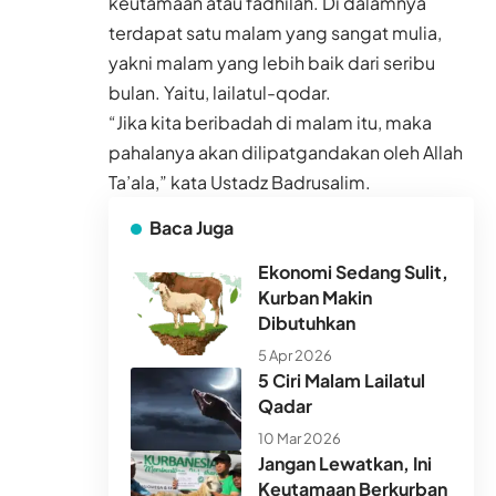
keutamaan atau fadhilah. Di dalamnya
terdapat satu malam yang sangat mulia,
yakni malam yang lebih baik dari seribu
bulan. Yaitu, lailatul-qodar.
“Jika kita beribadah di malam itu, maka
pahalanya akan dilipatgandakan oleh Allah
Ta’ala,” kata Ustadz Badrusalim.
Baca Juga
Ekonomi Sedang Sulit,
Kurban Makin
Dibutuhkan
5 Apr 2026
5 Ciri Malam Lailatul
Qadar
10 Mar 2026
Jangan Lewatkan, Ini
Keutamaan Berkurban