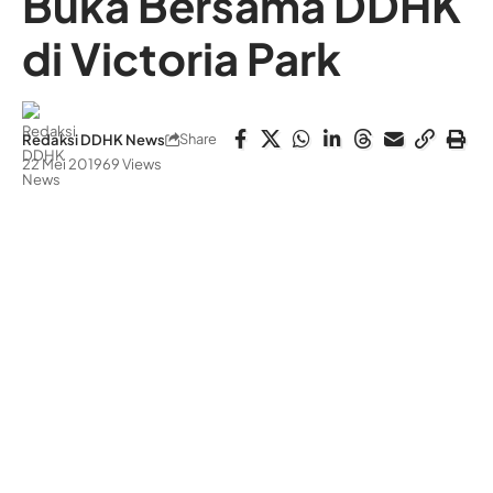
Buka Bersama DDHK
di Victoria Park
Share
Redaksi DDHK News
22 Mei 2019
69 Views