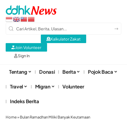
Kalkulator Zakat
Join Volunteer
Sign In
Tentang
Donasi
Berita
Pojok Baca
Travel
Migran
Volunteer
Indeks Berita
Home
»
Bulan Ramadhan Miliki Banyak Keutamaan