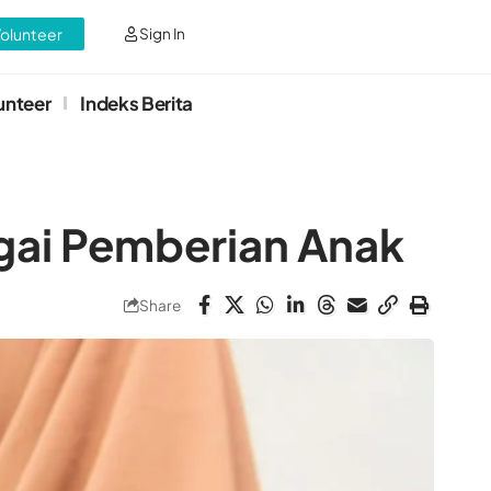
Volunteer
Sign In
unteer
Indeks Berita
gai Pemberian Anak
Share