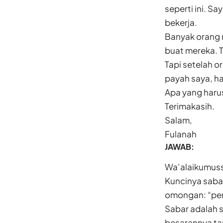
seperti ini. S
bekerja.
Banyak orang 
buat mereka. T
Tapi setelah o
payah saya, ha
Apa yang haru
Terimakasih.
Salam,
Fulanah
JAWAB:
Wa’alaikumuss
Kuncinya sabar
omongan: “perc
Sabar adalah s
besarannya ta