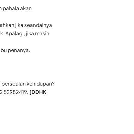
h pahala akan
Bahkan jika seandainya
k. Apalagi, jika masih
ibu penanya.
n persoalan kehidupan?
2 52982419.
[DDHK