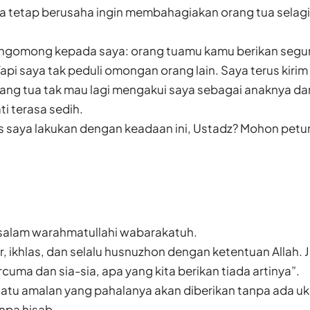
aya tetap berusaha ingin membahagiakan orang tua selagi
ngomong kepada saya: orang tuamu kamu berikan segun
api saya tak peduli omongan orang lain. Saya terus kirim
rang tua tak mau lagi mengakui saya sebagai anaknya da
ti terasa sedih.
s saya lakukan dengan keadaan ini, Ustadz? Mohon petu
alam warahmatullahi wabarakatuh.
, ikhlas, dan selalu husnuzhon dengan ketentuan Allah
uma dan sia-sia, apa yang kita berikan tiada artinya”.
atu amalan yang pahalanya akan diberikan tanpa ada uk
npa hisab.