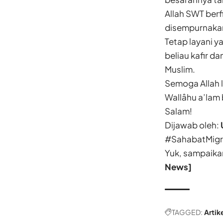
Allah SWT ber
disempurnakan 
Tetap layani y
beliau kafir da
Muslim.
Semoga Allah 
Wallâhu a’lam
Salam!
Dijawab oleh:
#SahabatMigra
Yuk, sampaika
News]
TAGGED:
Artik