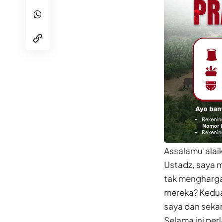
Assalamu’alai
Ustadz, saya m
tak mengharga
mereka? Kedua
saya dan seka
Selama ini per