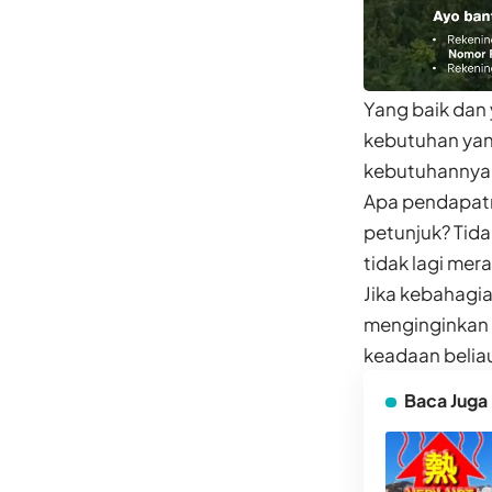
Yang baik dan y
kebutuhan yan
kebutuhannya t
Apa pendapatm
petunjuk? Tida
tidak lagi mer
Jika kebahagi
menginginkan 
keadaan beliau
Baca Juga