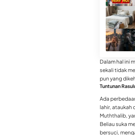
Dalam hal ini
sekali tidak m
pun yang dike
Tuntunan Rasul
Ada perbedaan
lahir, ataukah
Muththalib, y
Beliau suka m
bersuci, meng