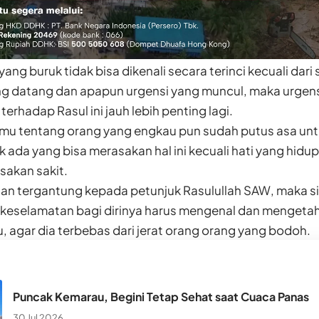
ang buruk tidak bisa dikenali secara terinci kecuali dari 
g datang dan apapun urgensi yang muncul, maka urgen
erhadap Rasul ini jauh lebih penting lagi.
u tentang orang yang engkau pun sudah putus asa un
k ada yang bisa merasakan hal ini kecuali hati yang hid
asakan sakit.
aan tergantung kepada petunjuk Rasulullah SAW, maka 
keselamatan bagi dirinya harus mengenal dan mengetahui
, agar dia terbebas dari jerat orang orang yang bodoh.
Puncak Kemarau, Begini Tetap Sehat saat Cuaca Panas
30 Jul 2026