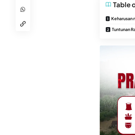
Table 
Keharusan 
Tuntunan Ra