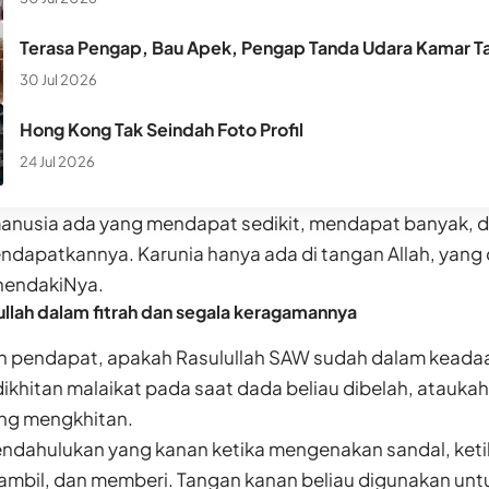
Terasa Pengap, Bau Apek, Pengap Tanda Udara Kamar Ta
30 Jul 2026
Hong Kong Tak Seindah Foto Profil
24 Jul 2026
 manusia ada yang mendapat sedikit, mendapat banyak, 
endapatkannya. Karunia hanya ada di tangan Allah, yang
hendakiNya.
ullah dalam fitrah dan segala keragamannya
 pendapat, apakah Rasulullah SAW sudah dalam keadaa
 dikhitan malaikat pada saat dada beliau dibelah, atauka
ang mengkhitan.
endahulukan yang kanan ketika mengenakan sandal, ketik
ambil, dan memberi. Tangan kanan beliau digunakan un