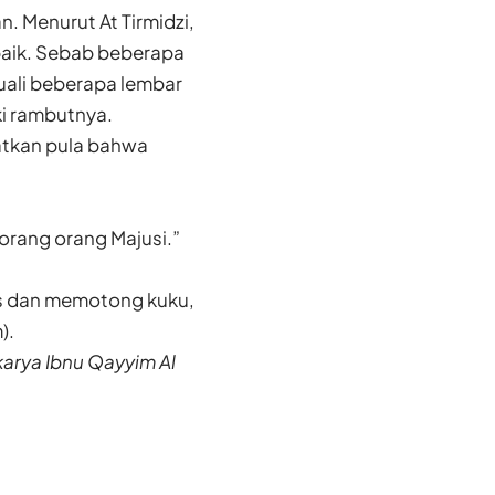
. Menurut At Tirmidzi,
baik. Sebab beberapa
uali beberapa lembar
ki rambutnya.
atkan pula bahwa
orang orang Majusi.”
s dan memotong kuku,
).
 karya Ibnu Qayyim Al