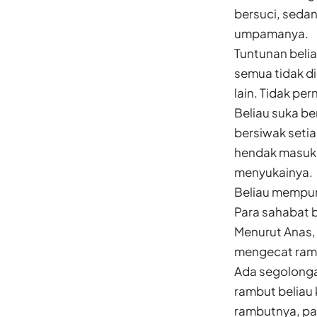
bersuci, sedan
umpamanya.
Tuntunan beli
semua tidak di
lain. Tidak pe
Beliau suka b
bersiwak setia
hendak masuk 
menyukainya.
Beliau mempuny
Para sahabat 
Menurut Anas, 
mengecat ram
Ada segolonga
rambut beliau
rambutnya, pa