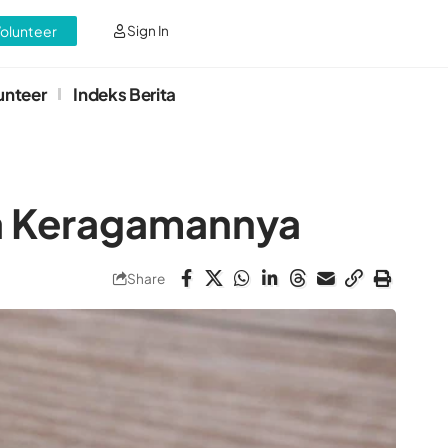
Volunteer
Sign In
unteer
Indeks Berita
la Keragamannya
Share