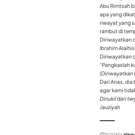
Abu Rimtsah be
apa yang dika
riwayat yang 
rambut di tem
Diriwayatkan 
Ibrahim Alaih
Diriwayatkan 
“Pangkaslah ku
(Diriwayatkan 
Dari Anas, di
agar kami tida
Dinukil dari t
Jauziyah
TAGGED:
Hikm