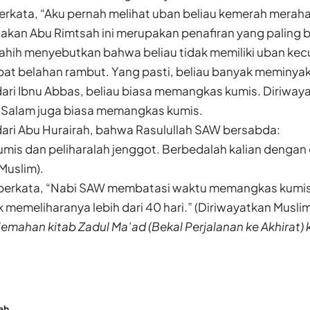
rkata, “Aku pernah melihat uban beliau kemerah merahan
takan Abu Rimtsah ini merupakan penafiran yang paling 
sahih menyebutkan bahwa beliau tidak memiliki uban kec
pat belahan rambut. Yang pasti, beliau banyak meminya
dari Ibnu Abbas, beliau biasa memangkas kumis. Diriway
is Salam juga biasa memangkas kumis.
dari Abu Hurairah, bahwa Rasulullah SAW bersabda:
mis dan peliharalah jenggot. Berbedalah kalian dengan 
Muslim).
a berkata, “Nabi SAW membatasi waktu memangkas kumi
k memeliharanya lebih dari 40 hari.” (Diriwayatkan Muslim
erjemahan kitab Zadul Ma’ad (Bekal Perjalanan ke Akhirat)
ah