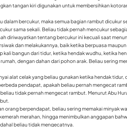
gkan tangan kiri digunakan untuk membersihkan kotoran 
au dalam bercukur, maka semua bagian rambut dicukur s
cukur sama sekali. Beliau tidak pernah mencukur sebag
rnah diriwayatkan tentang bercukur ini kecuali saat menun
ersiwak dan melakukannya, baik ketika berpuasa maupun 
p kali bangun dari tidur, ketika hendak wudhu, ketika hen
rumah, dengan dahan dari pohon arak. Beliau sering m
ai alat celak yang beliau gunakan ketika hendak tidur, 
berbeda pendapat, apakah beliau pernah mengecat ramb
beliau tidak pernah mengecat rambut. Menurut Abu Hura
but.
n orang berpendapat, beliau sering memakai minyak w
 kemerah merahan, hingga menimbulkan anggapan bahw
dahal beliau tidak mengecatnya.