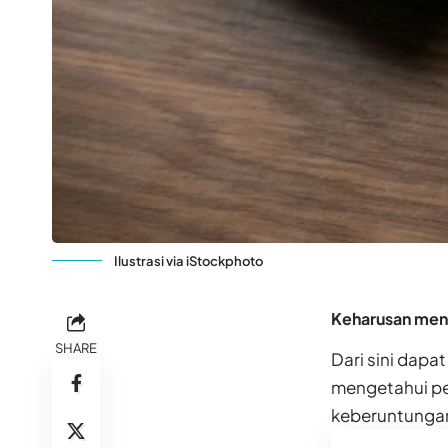
Ilustrasi via iStockphoto
Keharusan meng
SHARE
Dari sini dapa
mengetahui pe
keberuntungan 