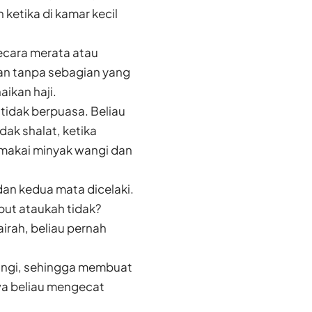
ketika di kamar kecil
ecara merata atau
ian tanpa sebagian yang
aikan haji.
tidak berpuasa. Beliau
dak shalat, ketika
emakai minyak wangi dan
dan kedua mata dicelaki.
ut ataukah tidak?
irah, beliau pernah
angi, sehingga membuat
a beliau mengecat