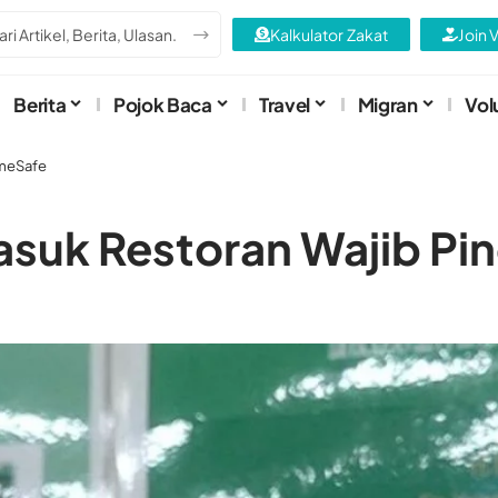
Kalkulator Zakat
Join 
Berita
Pojok Baca
Travel
Migran
Vol
omeSafe
asuk Restoran Wajib P