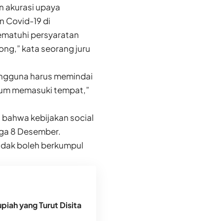
an akurasi upaya
n Covid-19 di
ematuhi persyaratan
ong,” kata seorang juru
pengguna harus memindai
lum memasuki tempat,”
bahwa kebijakan social
ngga 8 Desember.
idak boleh berkumpul
piah yang Turut Disita