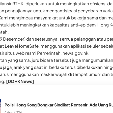
dilansir RTHK, diperlukan untuk meningkatkan efisiensi d
an pengujiannya untuk mengantisipasi penyebaran varia
Kami mengimbau masyarakat untuk bekerja sama dan m
ntuk lebih meningkatkan kapasitas anti-epidemi Hong K
ntah.
tu (9 Desember) dan seterusnya, semua pelanggan atau 
t LeaveHomeSafe, menggunakan aplikasi seluler sebe
sir situs web resmi Pemerintah, news.gov.hk.
an yang sama, juru bicara tersebut juga mengumumkan 
u jaga jarak yang saat ini berlaku terus diberlakukan hi
harus menggunakan masker wajah di tempat umum dan t
ng.
[DDHKNews]
Polisi Hong Kong Bongkar Sindikat Rentenir, Ada Uang Ru
6 Agu 2026