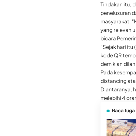
Tindakan itu, 
penelusuran d
masyarakat. “
yang relevan u
bicara Pemeri
“Sejak hari i
kode QR tempa
demikian dilan
Pada kesempat
distancing ata
Diantaranya, 
melebihi 4 ora
Baca Juga