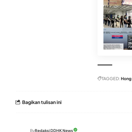
TAGGED:
Hong
Bagikan tulisan ini
By
Redaksi DDHK News