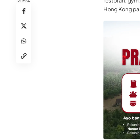
restoran, gym,
SHARE
Hong Kong pad