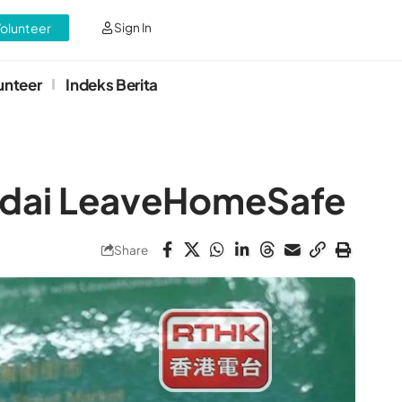
Volunteer
Sign In
unteer
Indeks Berita
indai LeaveHomeSafe
Share