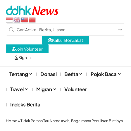
Kalkulator Zakat
Join Volunteer
Sign In
Tentang
Donasi
Berita
Pojok Baca
Travel
Migran
Volunteer
Indeks Berita
Home
»
Tidak Pernah Tau Nama Ayah, Bagaimana Penulisan Bintinya