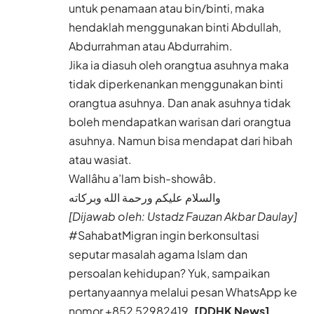
untuk penamaan atau bin/binti, maka
hendaklah menggunakan binti Abdullah,
Abdurrahman atau Abdurrahim.
Jika ia diasuh oleh orangtua asuhnya maka
tidak diperkenankan menggunakan binti
orangtua asuhnya. Dan anak asuhnya tidak
boleh mendapatkan warisan dari orangtua
asuhnya. Namun bisa mendapat dari hibah
atau wasiat.
Wallâhu a’lam bish-showâb.
والسلام عليكم ورحمة الله وبركاته
[Dijawab oleh: Ustadz Fauzan Akbar Daulay]
#SahabatMigran ingin berkonsultasi
seputar masalah agama Islam dan
persoalan kehidupan? Yuk, sampaikan
pertanyaannya melalui pesan WhatsApp ke
nomor
+852 52982419.
[DDHK News]