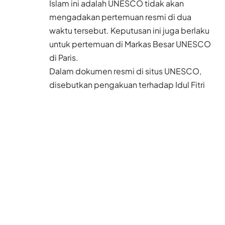
Islam ini adalah UNESCO tidak akan
mengadakan pertemuan resmi di dua
waktu tersebut. Keputusan ini juga berlaku
untuk pertemuan di Markas Besar UNESCO
di Paris.
Dalam dokumen resmi di situs UNESCO,
disebutkan pengakuan terhadap Idul Fitri
dan Idul Adha adalah bentuk komitmen
UNESCO dalam merangkul keragaman
budaya dan agama dari negara anggota.
“Dengan mengakui ketaatan penting ini, hal
ini akan mendorong dialog antar budaya,
saling menghormati, dan pemahaman
dalam kerangka UNESCO,” tulis keterangan
dokumen tersebut.
Baca Juga