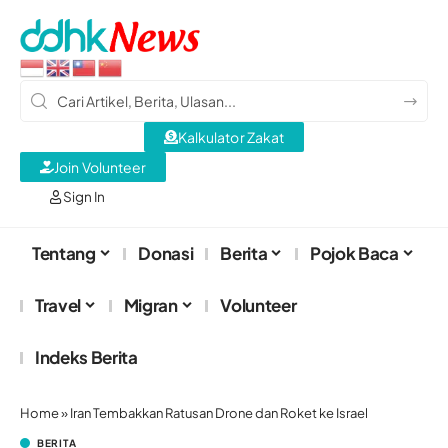
Kalkulator Zakat
Join Volunteer
Sign In
Tentang
Donasi
Berita
Pojok Baca
Travel
Migran
Volunteer
Indeks Berita
Home
»
Iran Tembakkan Ratusan Drone dan Roket ke Israel
BERITA