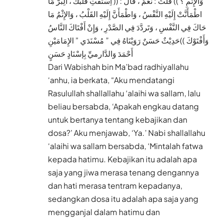
وَالإِثْمِ ؟ )) قُلْتُ : نعَمْ ، قَالَ : (( اِسْتَفْتِ قَلْبَكَ ، الِبرُّ مَا
اطْمَأَنَّتْ إِلَيْهِ النَّفْسُ ، وَاطْمَأَنَّ إِلَيْهِ القَلْبُ ، وَالإِثْمُ مَا
حَاكَ فِي النَّفْسِ ، وَتَردَّدَ فِي الصَّدْرِ ، وَإِنْ أَفْتَاكَ النَّاسُ
وَأَفْتَوْكَ ))حَدِيْثٌ حَسَنٌ رَوَيْنَاهُ فِي ” مُسْنَدَي ” الإِمَامَيْنِ
أَحْمَدَ وَالدَّارميِّ بِإسْنَادٍ حَسَنٍ
Dari Wabishah bin Ma’bad radhiyallahu
‘anhu, ia berkata, “Aku mendatangi
Rasulullah shallallahu ‘alaihi wa sallam, lalu
beliau bersabda, ‘Apakah engkau datang
untuk bertanya tentang kebajikan dan
dosa?’ Aku menjawab, ‘Ya.’ Nabi shallallahu
‘alaihi wa sallam bersabda, ‘Mintalah fatwa
kepada hatimu. Kebajikan itu adalah apa
saja yang jiwa merasa tenang dengannya
dan hati merasa tentram kepadanya,
sedangkan dosa itu adalah apa saja yang
mengganjal dalam hatimu dan