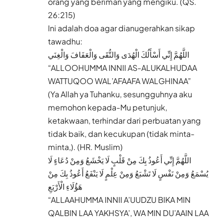
orang yang beriman yang mengiku. (QS.
26:215)
Ini adalah doa agar dianugerahkan sikap
tawadhu:
اللَّهُمَّ إِنِّي أَسْأَلُكَ الْهُدَى وَالتُّقَى وَالْعَفَافَ وَالْغِنَي
“ALLOOHUMMA INNII AS-ALUKALHUDAA
WATTUQOO WAL’AFAAFA WALGHINAA”
(Ya Allah ya Tuhanku, sesungguhnya aku
memohon kepada-Mu petunjuk,
ketakwaan, terhindar dari perbuatan yang
tidak baik, dan kecukupan (tidak minta-
minta,). (HR. Muslim)
اللَّهُمَّ إِنِّي أَعُوذُ بِكَ مِنْ قَلْبٍ لَا يَخْشَعُ وَمِنْ دُعَاءٍ لَا
يُسْمَعُ وَمِنْ نَفْسٍ لَا تَشْبَعُ وَمِنْ عِلْمٍ لَا يَنْفَعُ أَعُوذُ بِكَ مِنْ
هَؤُلَاءِ الْأَرْبَعِ
“ALLAAHUMMA INNII A’UUDZU BIKA MIN
QALBIN LAA YAKHSYA’, WA MIN DU’AAIN LAA