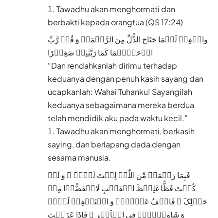
Tawadhu akan menghormati dan
berbakti kepada orangtua (QS 17:24)
واخۡفِضۡ لَہُمَا جَنَاحَ الذُّلِّ مِنَ الرَّحۡمَۃِ وَ قُلۡ رَّبِّ
ارۡحَمۡہُمَا کَمَا رَبَّیٰنِیۡ صَغِیۡرًا
“Dan rendahkanlah dirimu terhadap
keduanya dengan penuh kasih sayang dan
ucapkanlah: Wahai Tuhanku! Sayangilah
keduanya sebagaimana mereka berdua
telah mendidik aku pada waktu kecil.”
Tawadhu akan menghormati, berkasih
saying, dan berlapang dada dengan
sesama manusia.
فَبِمَا رَحۡمَۃٍ مِّنَ اللّٰہِ لِنۡتَ لَہُمۡ ۚ وَ لَوۡ
کُنۡتَ فَظًّا غَلِیۡظَ الۡقَلۡبِ لَانۡفَضُّوۡا مِنۡ
حَوۡلِکَ ۪ فَاعۡفُ عَنۡہُمۡ وَ اسۡتَغۡفِرۡ لَہُمۡ
وَ شَاوِرۡہُمۡ فِی الۡاَمۡرِ ۚ فَاِذَا عَزَمۡتَ