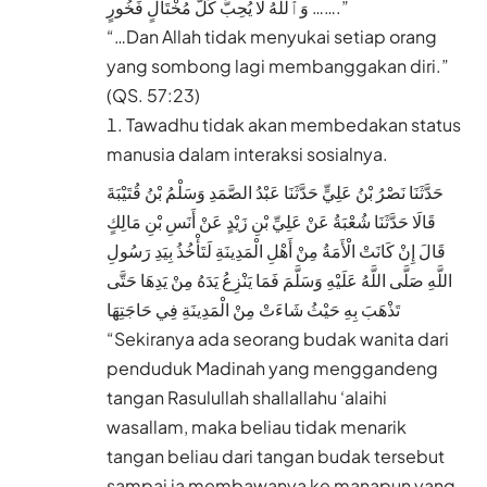
وَٱللَّهُ لَا يُحِبُّ كُلَّ مُخْتَالٍ فَخُورٍ …….”
“…Dan Allah tidak menyukai setiap orang
yang sombong lagi membanggakan diri.”
(QS. 57:23)
Tawadhu tidak akan membedakan status
manusia dalam interaksi sosialnya.
حَدَّثَنَا نَصْرُ بْنُ عَلِيٍّ حَدَّثَنَا عَبْدُ الصَّمَدِ وَسَلْمُ بْنُ قُتَيْبَةَ
قَالَا حَدَّثَنَا شُعْبَةُ عَنْ عَلِيِّ بْنِ زَيْدٍ عَنْ أَنَسِ بْنِ مَالِكٍ
قَالَ إِنْ كَانَتْ الْأَمَةُ مِنْ أَهْلِ الْمَدِينَةِ لَتَأْخُذُ بِيَدِ رَسُولِ
اللَّهِ صَلَّى اللَّهُ عَلَيْهِ وَسَلَّمَ فَمَا يَنْزِعُ يَدَهُ مِنْ يَدِهَا حَتَّى
تَذْهَبَ بِهِ حَيْثُ شَاءَتْ مِنْ الْمَدِينَةِ فِي حَاجَتِهَا
“Sekiranya ada seorang budak wanita dari
penduduk Madinah yang menggandeng
tangan Rasulullah shallallahu ‘alaihi
wasallam, maka beliau tidak menarik
tangan beliau dari tangan budak tersebut
sampai ia membawanya ke manapun yang