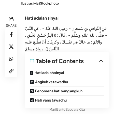
Ilustrasi via iStockphoto
Hati adalah sinyal
SHARE
عَنِ النَّواسِ بنِ سَمعانِ – رَضِيَ اللهُ عَنْهُ – ، عَنِ النَّبيِّ
– صَلَّى اللهُ عَلَيْهِ وَسَلَّمَ – ، قَالَ : (( البِرُّ حُسْنُ الخُلُقِ ،
والإثْمُ : ما حَاكَ في نَفْسِكَ ، وكَرِهْتَ أنْ يَطَّلِعَ عليهِ
النَّاسُ )) . رواهُ مسلمٌ
Table of Contents
Hati adalah sinyal
Angkuh vs tawadhu
Fenomena hati yang angkuh
Hati yang tawadhu
- Mari Bantu Saudara Kita -