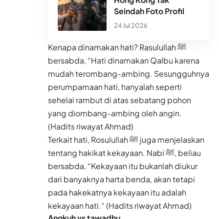
Seindah Foto Profil
24 Jul 2026
Kenapa dinamakan hati? Rasulullah ﷺ
bersabda, “Hati dinamakan Qalbu karena
mudah terombang-ambing. Sesungguhnya
perumpamaan hati, hanyalah seperti
sehelai rambut di atas sebatang pohon
yang diombang-ambing oleh angin.
(Hadits riwayat Ahmad)
Terkait hati, Rosulullah ﷺ juga menjelaskan
tentang hakikat kekayaan. Nabi ﷺ, beliau
bersabda, “Kekayaan itu bukanlah diukur
dari banyaknya harta benda, akan tetapi
pada hakekatnya kekayaan itu adalah
kekayaan hati.“ (Hadits riwayat Ahmad)
Angkuh vs tawadhu