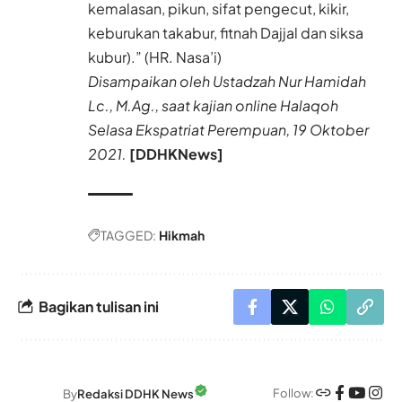
kemalasan, pikun, sifat pengecut, kikir,
keburukan takabur, fitnah Dajjal dan siksa
kubur).” (HR. Nasa’i)
Disampaikan oleh Ustadzah Nur Hamidah
Lc., M.Ag., saat kajian online Halaqoh
Selasa Ekspatriat Perempuan, 19 Oktober
2021.
[DDHKNews]
TAGGED:
Hikmah
Bagikan tulisan ini
Follow:
By
Redaksi DDHK News