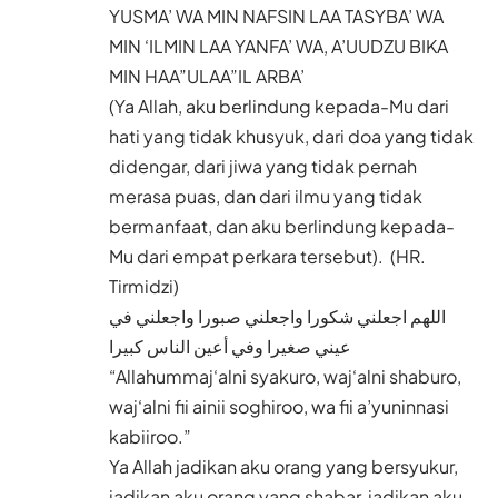
YUSMA’ WA MIN NAFSIN LAA TASYBA’ WA
MIN ‘ILMIN LAA YANFA’ WA, A’UUDZU BIKA
MIN HAA”ULAA”IL ARBA’
(Ya Allah, aku berlindung kepada-Mu dari
hati yang tidak khusyuk, dari doa yang tidak
didengar, dari jiwa yang tidak pernah
merasa puas, dan dari ilmu yang tidak
bermanfaat, dan aku berlindung kepada-
Mu dari empat perkara tersebut). (HR.
Tirmidzi)
اللهم اجعلني شكورا واجعلني صبورا واجعلني في
عيني صغيرا وفي أعين الناس كبيرا
“Allahummaj‘alni syakuro, waj‘alni shaburo,
waj‘alni fii ainii soghiroo, wa fii a’yuninnasi
kabiiroo.”
Ya Allah jadikan aku orang yang bersyukur,
jadikan aku orang yang shabar, jadikan aku