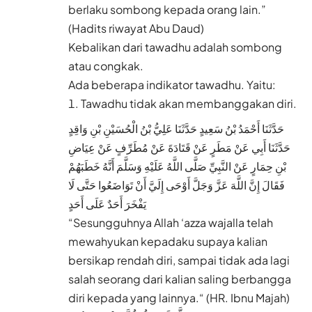
berlaku sombong kepada orang lain.”
(Hadits riwayat Abu Daud)
Kebalikan dari tawadhu adalah sombong
atau congkak.
Ada beberapa indikator tawadhu. Yaitu:
Tawadhu tidak akan membanggakan diri.
حَدَّثَنَا أَحْمَدُ بْنُ سَعِيدٍ حَدَّثَنَا عَلِيُّ بْنُ الْحُسَيْنِ بْنِ وَاقِدٍ
حَدَّثَنَا أَبِي عَنْ مَطَرٍ عَنْ قَتَادَةَ عَنْ مُطَرِّفٍ عَنْ عِيَاضِ
بْنِ حِمَارٍ عَنْ النَّبِيِّ صَلَّى اللَّهُ عَلَيْهِ وَسَلَّمَ أَنَّهُ خَطَبَهُمْ
فَقَالَ إِنَّ اللَّهَ عَزَّ وَجَلَّ أَوْحَى إِلَيَّ أَنْ تَوَاضَعُوا حَتَّى لَا
يَفْخَرَ أَحَدٌ عَلَى أَحَدٍ
“Sesungguhnya Allah ‘azza wajalla telah
mewahyukan kepadaku supaya kalian
bersikap rendah diri, sampai tidak ada lagi
salah seorang dari kalian saling berbangga
diri kepada yang lainnya.“ (HR. Ibnu Majah)