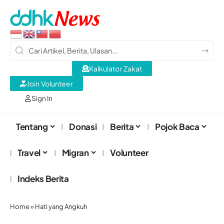
Kalkulator Zakat
Join Volunteer
Sign In
Tentang
Donasi
Berita
Pojok Baca
Travel
Migran
Volunteer
Indeks Berita
Home
»
Hati yang Angkuh