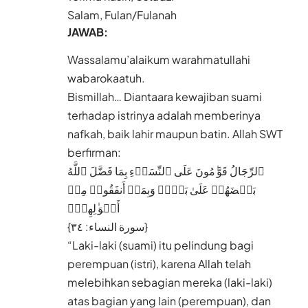
Salam, Fulan/Fulanah
JAWAB:
Wassalamu’alaikum warahmatullahi
wabarokaatuh.
Bismillah… Diantaara kewajiban suami
terhadap istrinya adalah memberinya
nafkah, baik lahir maupun batin. Allah SWT
berfirman:
ٱلرِّجَالُ قَوَّ ٰ⁠مُونَ عَلَى ٱلنِّسَاۤءِ بِمَا فَضَّلَ ٱللَّهُ
بَعۡضَهُمۡ عَلَىٰ بَعۡضࣲ وَبِمَاۤ أَنفَقُوا۟ مِنۡ
أَمۡوَ ٰ⁠لِهِمۡۚ
{سورة النساء: ٣٤}
“Laki-laki (suami) itu pelindung bagi
perempuan (istri), karena Allah telah
melebihkan sebagian mereka (laki-laki)
atas bagian yang lain (perempuan), dan