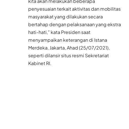
kita akan melakukan beberapa
penyesuaian terkait aktivitas dan mobilitas
masyarakat yang dilakukan secara
bertahap dengan pelaksanaan yang ekstra
hati-hati,” kata Presiden saat
menyampaikan keterangan di Istana
Merdeka, Jakarta, Ahad (25/07/2021),
seperti dilansir situs resmi Sekretariat
Kabinet RI.
Adapun sejumlah penyesuaian yang
dilakukan oleh pemerintah dalam
penerapan PPKM antara lain sebagai
berikut:
Pertama
, pasar rakyat yang menjual
sembako sehari-hari diperbolehkan untuk
buka seperti biasa dengan protokol
kesehatan yang ketat.