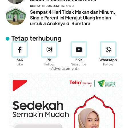
BERITA
INDONESIA
INFO DD
Sempat 4 Hari Tidak Makan dan Minum,
Single Parent Ini Merajut Ulang Impian
untuk 3 Anaknya di Rumtara
Tetap terhubung
34K
7K
2.9K
WhatsApp
Like
Follow
Subscribe
Follow
- Advertisement -