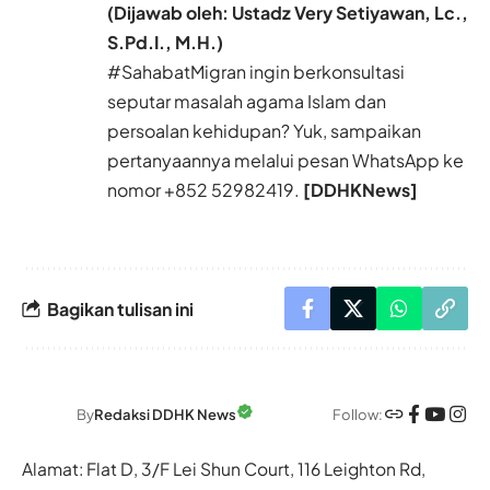
(Dijawab oleh: Ustadz Very Setiyawan, Lc.,
S.Pd.I., M.H.)
#SahabatMigran ingin berkonsultasi
seputar masalah agama Islam dan
persoalan kehidupan? Yuk, sampaikan
pertanyaannya melalui pesan WhatsApp ke
nomor
+852 52982419.
[DDHKNews]
Bagikan tulisan ini
Follow:
By
Redaksi DDHK News
Alamat: Flat D, 3/F Lei Shun Court, 116 Leighton Rd,