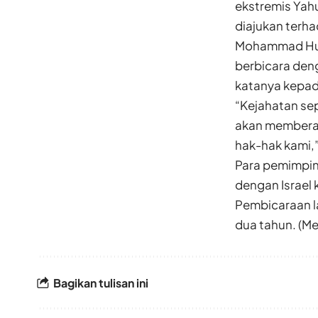
ekstremis Yah
diajukan terh
Mohammad Huss
berbicara den
katanya kepad
“Kejahatan sep
akan memberan
hak-hak kami,”
Para pemimpin
dengan Israel
Pembicaraan la
dua tahun. (M
Bagikan tulisan ini