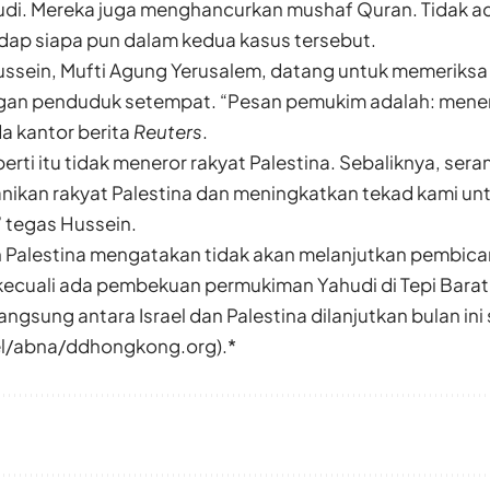
udi. Mereka juga menghancurkan mushaf Quran. Tidak a
adap siapa pun dalam kedua kasus tersebut.
ein, Mufti Agung Yerusalem, datang untuk memeriksa
gan penduduk setempat. “Pesan pemukim adalah: menero
a kantor berita
Reuters
.
erti itu tidak meneror rakyat Palestina. Sebaliknya, ser
ikan rakyat Palestina dan meningkatkan tekad kami u
 tegas Hussein.
 Palestina mengatakan tidak akan melanjutkan pembic
 kecuali ada pembekuan permukiman Yahudi di Tepi Barat
ngsung antara Israel dan Palestina dilanjutkan bulan ini 
el/abna/ddhongkong.org).*