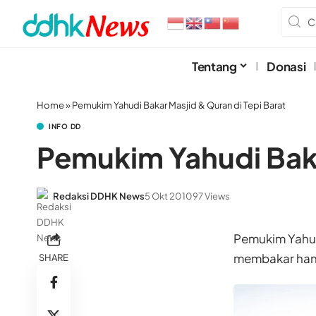
Tentang
Donasi
Home
»
Pemukim Yahudi Bakar Masjid & Quran di Tepi Barat
INFO DD
Pemukim Yahudi Baka
Redaksi DDHK News
5 Okt 2010
97 Views
Pemukim Yahud
membakar hang
SHARE