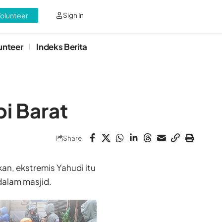
Volunteer
Sign In
unteer
Indeks Berita
i Barat
Share
n, ekstremis Yahudi itu
alam masjid.