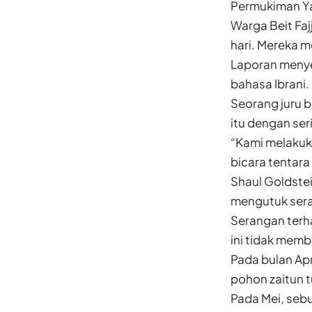
Permukiman Yah
Warga Beit Fa
hari. Mereka 
Laporan menye
bahasa Ibrani.
Seorang juru 
itu dengan ser
“Kami melakuk
bicara tentara
Shaul Goldste
mengutuk sera
Serangan terha
ini tidak mem
Pada bulan Apr
pohon zaitun 
Pada Mei, sebu