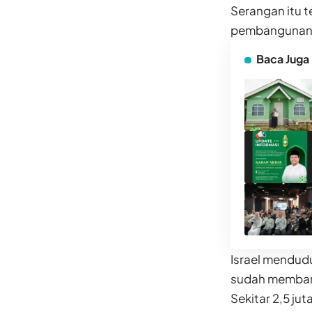
Serangan itu t
pembangunan 
Baca Juga
Israel mendudu
sudah membang
Sekitar 2,5 jut