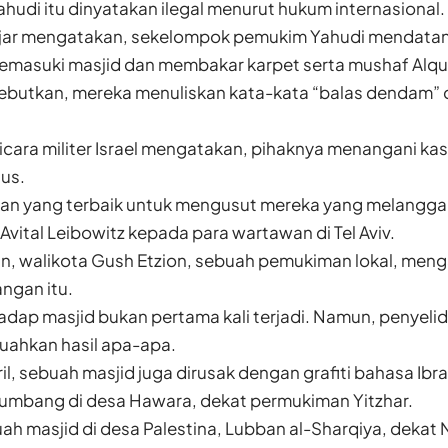
udi itu dinyatakan ilegal menurut hukum internasional.
jjar mengatakan, sekelompok pemukim Yahudi mendatan
memasuki masjid dan membakar karpet serta mushaf Alqu
butkan, mereka menuliskan kata-kata “balas dendam” d
bicara militer Israel mengatakan, pihaknya menangani k
ius.
an yang terbaik untuk mengusut mereka yang melanggar
 Avital Leibowitz kepada para wartawan di Tel Aviv.
in, walikota Gush Etzion, sebuah pemukiman lokal, me
ngan itu.
dap masjid bukan pertama kali terjadi. Namun, penyelidik
buahkan hasil apa-apa.
il, sebuah masjid juga dirusak dengan grafiti bahasa Ibra
tumbang di desa Hawara, dekat permukiman Yitzhar.
ah masjid di desa Palestina, Lubban al-Sharqiya, dekat 