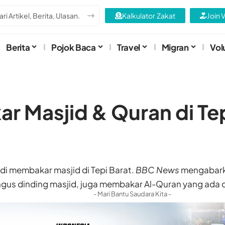
Kalkulator Zakat
Join 
Berita
Pojok Baca
Travel
Migran
Vol
r Masjid & Quran di Tep
i membakar masjid di Tepi Barat.
BBC News
mengabarka
us dinding masjid, juga membakar Al-Quran yang ada d
- Mari Bantu Saudara Kita -