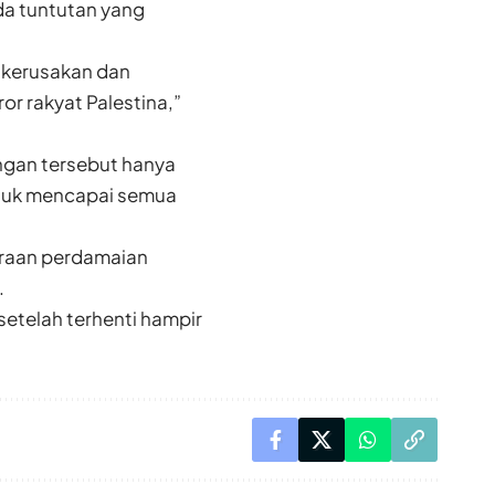
da tuntutan yang
 kerusakan dan
r rakyat Palestina,”
angan tersebut hanya
ntuk mencapai semua
araan perdamaian
.
setelah terhenti hampir