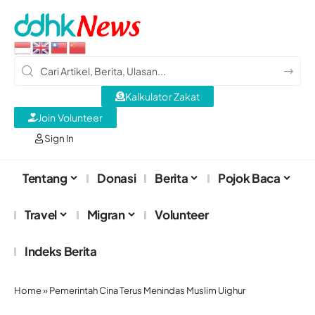
Kalkulator Zakat
Join Volunteer
Sign In
Tentang
Donasi
Berita
Pojok Baca
Travel
Migran
Volunteer
Indeks Berita
Home
»
Pemerintah Cina Terus Menindas Muslim Uighur