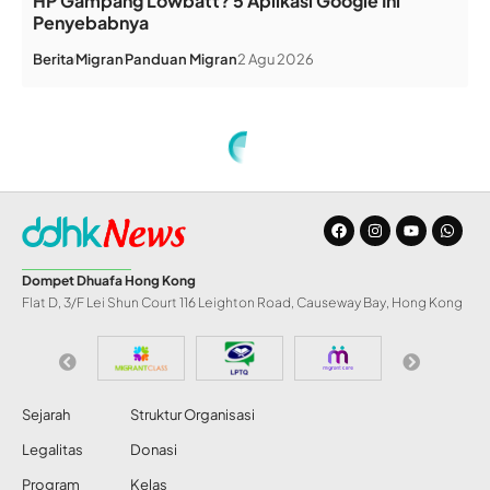
HP Gampang Lowbatt? 5 Aplikasi Google Ini
Penyebabnya
Berita
Migran
Panduan Migran
2 Agu 2026
Home
»
Masjid Adelaide Australia Gelar Open House
INFO DD
Masjid Adelaide
Australia Gelar Open
House
Share
Redaksi DDHK News
28 Jan 2012
114 Views