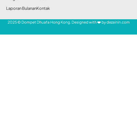
SHARE
Masjid Adelaide, Australia, menggelar open
house perdana akhir pekan ini.
“Alhamdulillah, open house ini merupakan
kesempatan emas bagi masyarakat
Australia untuk bersosialisasi dengan
Muslim. Masyarakat dapat mengajukan
pertanyaan tentang gaya hidup dan budaya
Islam,” ungkap Bendahara Masyarakat Islam