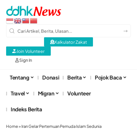
Kalkulator Zakat
Join Volunteer
Sign In
Tentang
Donasi
Berita
Pojok Baca
Travel
Migran
Volunteer
Indeks Berita
Home
»
Iran Gelar Pertemuan Pemuda Islam Sedunia