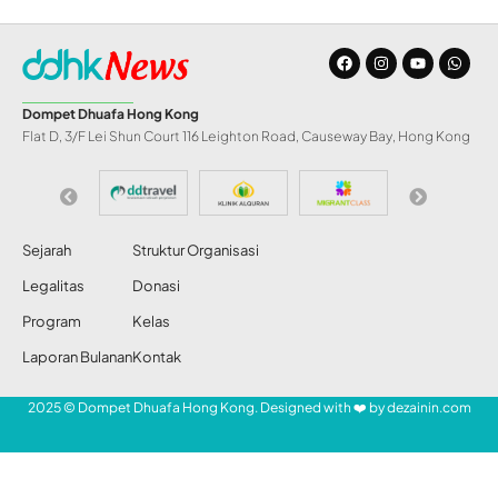
INFO DD
Anggota Parlemen
Inggris Berjuang
Selamatkan Masjid
Share
Redaksi DDHK News
30 Jan 2012
42 Views
SHARE