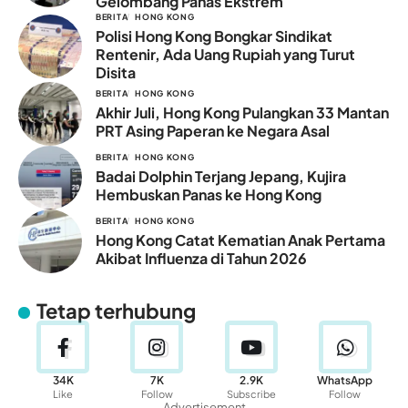
Gelombang Panas Ekstrem
BERITA
HONG KONG
Polisi Hong Kong Bongkar Sindikat
Rentenir, Ada Uang Rupiah yang Turut
Disita
BERITA
HONG KONG
Akhir Juli, Hong Kong Pulangkan 33 Mantan
PRT Asing Paperan ke Negara Asal
BERITA
HONG KONG
Badai Dolphin Terjang Jepang, Kujira
Hembuskan Panas ke Hong Kong
BERITA
HONG KONG
Hong Kong Catat Kematian Anak Pertama
Akibat Influenza di Tahun 2026
Tetap terhubung
34K
7K
2.9K
WhatsApp
Like
Follow
Subscribe
Follow
- Advertisement -