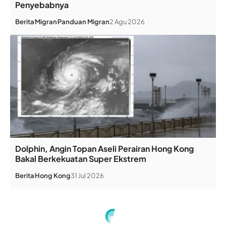
Penyebabnya
Berita
Migran
Panduan Migran
2 Agu 2026
Dolphin, Angin Topan Aseli Perairan Hong Kong
Bakal Berkekuatan Super Ekstrem
Berita
Hong Kong
31 Jul 2026
Home
»
Anggota Parlemen Inggris Berjuang Selamatkan Masjid