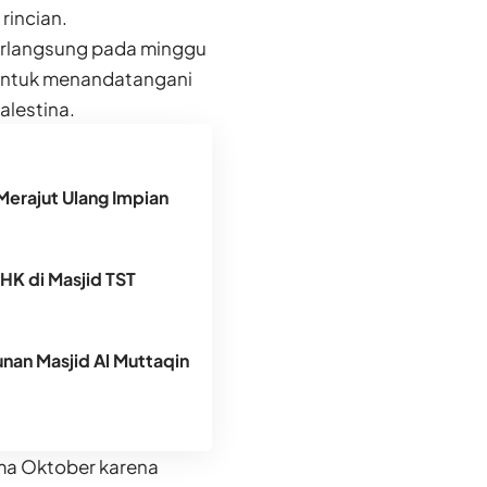
rincian.
erlangsung pada minggu
 untuk menandatangani
alestina.
Merajut Ulang Impian
DHK di Masjid TST
an Masjid Al Muttaqin
tama Oktober karena