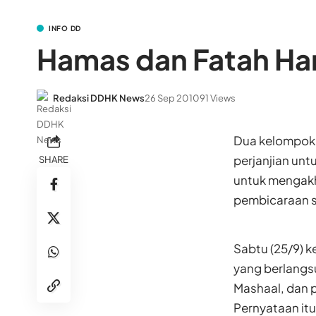
INFO DD
Hamas dan Fatah Ha
Redaksi DDHK News
26 Sep 2010
91 Views
Dua kelompok 
perjanjian unt
SHARE
untuk mengakh
pembicaraan s
Sabtu (25/9) 
yang berlangs
Mashaal, dan 
Pernyataan it