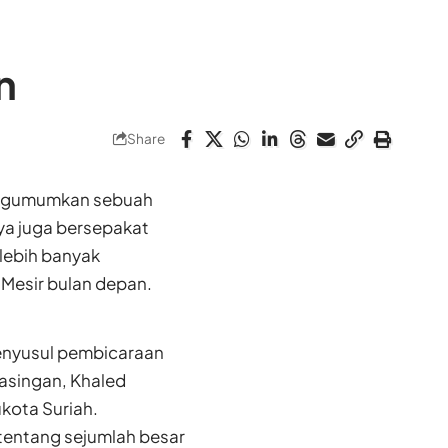
n
Share
mengumumkan sebuah
a juga bersepakat
lebih banyak
 Mesir bulan depan.
menyusul pembicaraan
asingan, Khaled
kota Suriah.
entang sejumlah besar