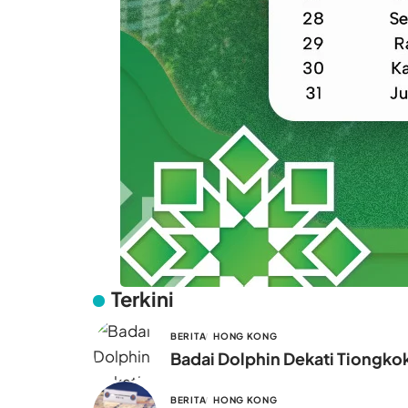
Terkini
BERITA
HONG KONG
Badai Dolphin Dekati Tiongko
BERITA
HONG KONG