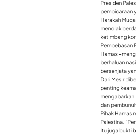
Presiden Pale
pembicaraan y
Harakah Muqaw
menolak berdam
ketimbang kom
Pembebasan Pa
Hamas –mengua
berhaluan nasi
bersenjata ya
Dari Mesir di
penting keama
mengabarkan p
dan pembunuha
Pihak Hamas m
Palestina. “Pe
Itu juga bukti