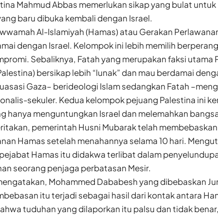
stina Mahmud Abbas memerlukan sikap yang bulat untu
ang baru dibuka kembali dengan Israel.
wamah Al-Islamiyah (Hamas) atau Gerakan Perlawanan I
ai dengan Israel. Kelompok ini lebih memilih berperang
promi. Sebaliknya, Fatah yang merupakan faksi utama 
lestina) bersikap lebih “lunak” dan mau berdamai deng
sasi Gaza– berideologi Islam sedangkan Fatah –mengu
onalis-sekuler. Kedua kelompok pejuang Palestina ini ke
ng hanya menguntungkan Israel dan melemahkan bangsa P
beritakan, pemerintah Husni Mubarak telah membebaskan
nan Hamas setelah menahannya selama 10 hari. Menguti
ejabat Hamas itu didakwa terlibat dalam penyelundupan
n seorang penjaga perbatasan Mesir.
engatakan, Mohammed Dababesh yang dibebaskan Jumat
mbebasan itu terjadi sebagai hasil dari kontak antara H
 bahwa tuduhan yang dilaporkan itu palsu dan tidak benar,