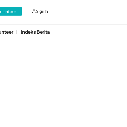
Volunteer
Sign In
unteer
Indeks Berita