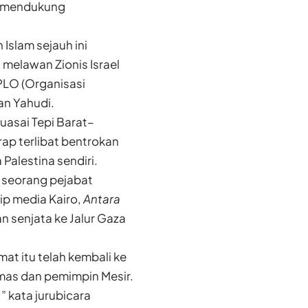
k mendukung
slam sejauh ini
 melawan Zionis Israel
PLO (Organisasi
an Yahudi.
asai Tepi Barat–
rap terlibat bentrokan
alestina sendiri.
 seorang pejabat
p media Kairo,
Antara
 senjata ke Jalur Gaza
 itu telah kembali ke
amas dan pemimpin Mesir.
” kata jurubicara