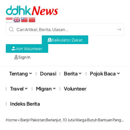
Kalkulator Zakat
Join Volunteer
Sign In
Tentang
Donasi
Berita
Pojok Baca
Travel
Migran
Volunteer
Indeks Berita
Home
»
Banjir Pakistan Berlanjut, 10 Juta Warga Butuh Bantuan Pangan