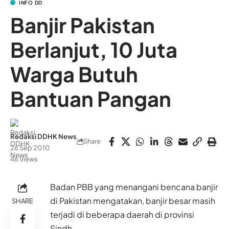
INFO DD
Banjir Pakistan
Berlanjut, 10 Juta
Warga Butuh
Bantuan Pangan
Redaksi DDHK News
Share
26 Sep 2010
46 Views
Badan PBB yang menangani bencana banjir
di Pakistan mengatakan, banjir besar masih
SHARE
terjadi di beberapa daerah di provinsi
Sindh.