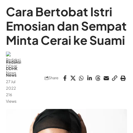
Cara Bertobat Istri
Emosian dan Sempat
Minta Cerai ke Suami
Redaksi
DDHK
News
Share
27 Jul
2022
216
Views