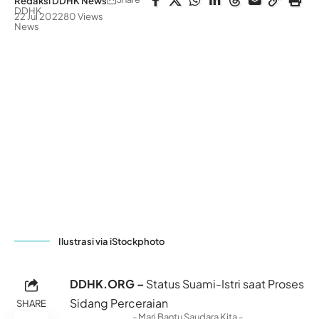
Redaksi DDHK News
22 Jul 2022
80 Views
Ilustrasi via iStockphoto
DDHK.ORG –
Status Suami-Istri saat Proses
Sidang Perceraian
SHARE
- Mari Bantu Saudara Kita -