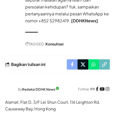
persoalan kehidupan? Yuk, sampaikan
pertanyaannya melalui pesan WhatsApp ke
nomor +852 52982419.
[DDHKNews]
TAGGED:
Konsultasi
Bagikan tulisan ini
Follow:
By
Redaksi DDHK News
Alamat: Flat D, 3/F Lei Shun Court, 116 Leighton Rd,
Causeway Bay, Hong Kong