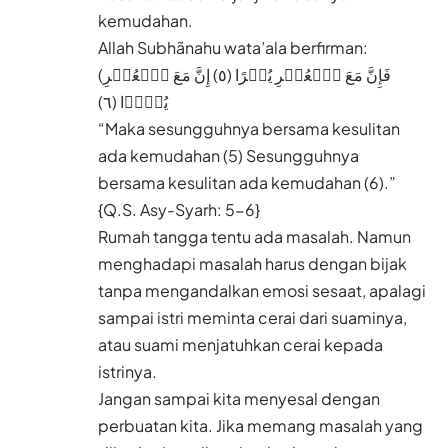
kemudahan.
Allah Subhãnahu wata’ala berfirman:
(فَإِنَّ مَعَ ٱلۡعُسۡرِ یُسۡرًا (٥) إِنَّ مَعَ ٱلۡعُسۡرِ
یُسۡرࣰا (٦)
“Maka sesungguhnya bersama kesulitan
ada kemudahan (5) Sesungguhnya
bersama kesulitan ada kemudahan (6).”
{Q.S. Asy-Syarh: 5-6}
Rumah tangga tentu ada masalah. Namun
menghadapi masalah harus dengan bijak
tanpa mengandalkan emosi sesaat, apalagi
sampai istri meminta cerai dari suaminya,
atau suami menjatuhkan cerai kepada
istrinya.
Jangan sampai kita menyesal dengan
perbuatan kita. Jika memang masalah yang