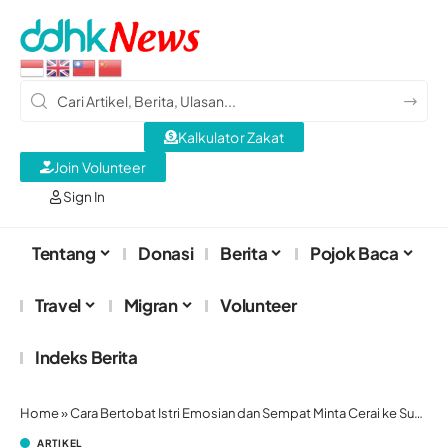
Kalkulator Zakat
Join Volunteer
Sign In
Tentang
Donasi
Berita
Pojok Baca
Travel
Migran
Volunteer
Indeks Berita
Home
»
Cara Bertobat Istri Emosian dan Sempat Minta Cerai ke Suami
ARTIKEL