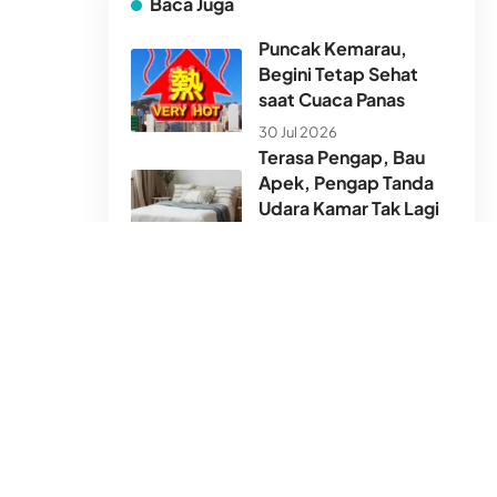
Baca Juga
Puncak Kemarau,
Begini Tetap Sehat
saat Cuaca Panas
30 Jul 2026
Terasa Pengap, Bau
Apek, Pengap Tanda
Udara Kamar Tak Lagi
Sehat
30 Jul 2026
Hong Kong Tak
Seindah Foto Profil
24 Jul 2026
Terima kasih, Ustadz.
Salam, Fulan
JAWAB: