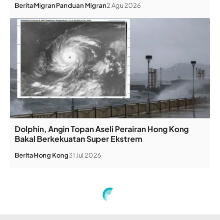
Berita
Migran
Panduan Migran
2 Agu 2026
Dolphin, Angin Topan Aseli Perairan Hong Kong
Bakal Berkekuatan Super Ekstrem
Berita
Hong Kong
31 Jul 2026
Home
»
Muncul, Wacana Pasangan Ani Yudhoyono-Hatta Rajasa pada Pilpres 2014
INFO DD