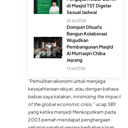
di Masjid TST Digelar
Sesuai Jadwal
26 Jul 2026
Dompet Dhuafa
Bangun Kolaborasi
Wujudkan
Pembangunan Masjid
Al Muttaqin Chiba
Jepang
13 Jul 2026
“Pemulihan ekonomi untuk menjaga
kesejahteraan rakyat, atau dengan bahasa
bebas saya katakan,
minimizing the impact
of the global economic crisis
,” ucap SBY
yang ketika menjadi Menkopolkam pada
2003 pernah mendapat penghargaan
sebagai pejabat negara berbahasa lisan