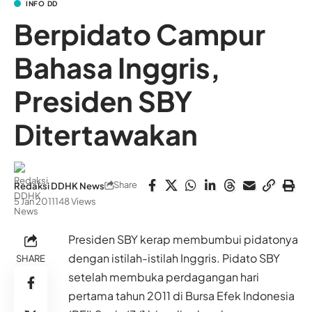
INFO DD
Berpidato Campur
Bahasa Inggris,
Presiden SBY
Ditertawakan
Share
Redaksi DDHK News
5 Jan 2011
148 Views
Presiden SBY kerap membumbui pidatonya
dengan istilah-istilah Inggris. Pidato SBY
SHARE
setelah membuka perdagangan hari
pertama tahun 2011 di Bursa Efek Indonesia