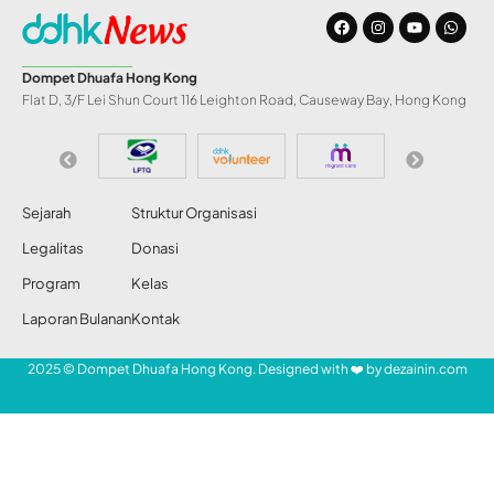
Muncul, Wacana
Pasangan Ani
Yudhoyono-Hatta
Rajasa pada Pilpres
2014
Share
Redaksi DDHK News
4 Jan 2011
99 Views
Juru Bicara Kepresidenan, Julian Aldrin
Pasha, mengatakan, wacana pencalonan
SHARE
Ibu Negara Ani Yudhoyono sebagai calon