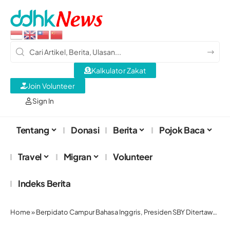
Kalkulator Zakat
Join Volunteer
Sign In
Tentang
Donasi
Berita
Pojok Baca
Travel
Migran
Volunteer
Indeks Berita
Home
»
Berpidato Campur Bahasa Inggris, Presiden SBY Ditertawakan