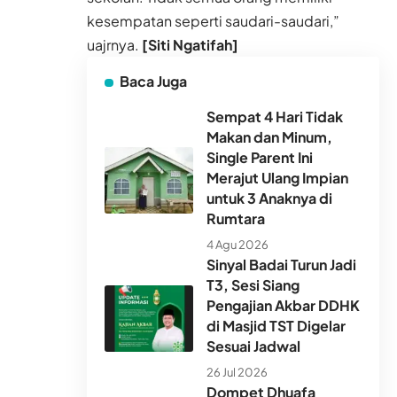
kesempatan seperti saudari-saudari,”
uajrnya.
[Siti Ngatifah]
Baca Juga
Sempat 4 Hari Tidak
Makan dan Minum,
Single Parent Ini
Merajut Ulang Impian
untuk 3 Anaknya di
Rumtara
4 Agu 2026
Sinyal Badai Turun Jadi
T3, Sesi Siang
Pengajian Akbar DDHK
di Masjid TST Digelar
Sesuai Jadwal
26 Jul 2026
Dompet Dhuafa