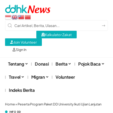
Kalkulator Zakat
Join Volunteer
Sign In
Tentang
Donasi
Berita
Pojok Baca
Travel
Migran
Volunteer
Indeks Berita
Home
»
Peserta Program Paket DD University Ikuti Ujian Lanjutan
INFO DD