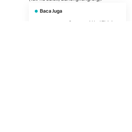
Baca Juga
Sempat 4 Hari Tidak
Makan dan Minum,
Single Parent Ini
Merajut Ulang Impian
untuk 3 Anaknya di
Rumtara
4 Agu 2026
Sinyal Badai Turun Jadi
T3, Sesi Siang
Pengajian Akbar DDHK
di Masjid TST Digelar
Sesuai Jadwal
26 Jul 2026
Dompet Dhuafa
Bangun Kolaborasi
Wujudkan