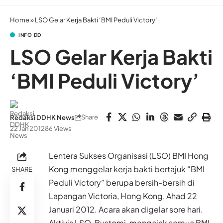
Home
»
LSO Gelar Kerja Bakti ‘BMI Peduli Victory’
INFO DD
LSO Gelar Kerja Bakti
‘BMI Peduli Victory’
Share
Redaksi DDHK News
22 Jan 2012
86 Views
Lentera Sukses Organisasi (LSO) BMI Hong
Kong menggelar kerja bakti bertajuk “BMI
SHARE
Peduli Victory” berupa bersih-bersih di
Lapangan Victoria, Hong Kong, Ahad 22
Januari 2012. Acara akan digelar sore hari.
Aktivis LSO, Bustomi, mengajak semua BMI