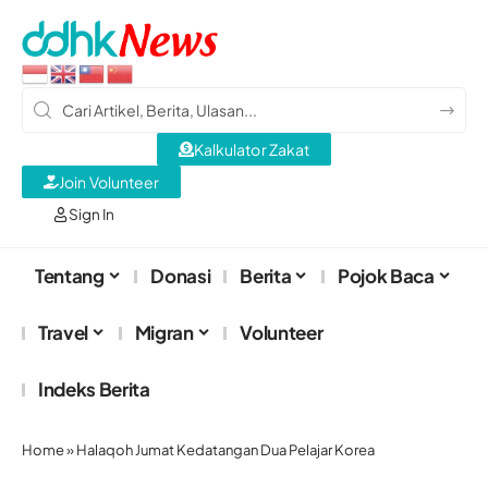
Kalkulator Zakat
Join Volunteer
Sign In
Tentang
Donasi
Berita
Pojok Baca
Travel
Migran
Volunteer
Indeks Berita
Home
»
Halaqoh Jumat Kedatangan Dua Pelajar Korea