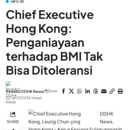
INFO DD
Chief Executive
Hong Kong:
Penganiayaan
terhadap BMI Tak
Bisa Ditoleransi
Share
Redaksi DDHK News
22 Jan 2014
36 Views
DDHK
News,
SHARE
Hong Kong – Kasus Erwiana Sulistyaningsih