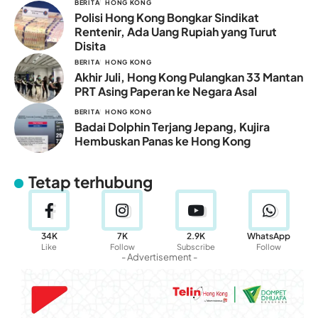
BERITA
HONG KONG
Polisi Hong Kong Bongkar Sindikat
Rentenir, Ada Uang Rupiah yang Turut
Disita
BERITA
HONG KONG
Akhir Juli, Hong Kong Pulangkan 33 Mantan
PRT Asing Paperan ke Negara Asal
BERITA
HONG KONG
Badai Dolphin Terjang Jepang, Kujira
Hembuskan Panas ke Hong Kong
Tetap terhubung
34K
7K
2.9K
WhatsApp
Like
Follow
Subscribe
Follow
- Advertisement -