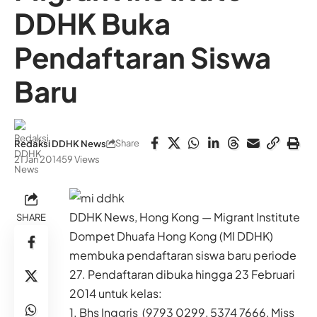
DDHK Buka
Pendaftaran Siswa
Baru
Share
Redaksi DDHK News
21 Jan 2014
59 Views
DDHK News, Hong Kong — Migrant Institute
SHARE
Dompet Dhuafa Hong Kong (MI DDHK)
membuka pendaftaran siswa baru periode
27. Pendaftaran dibuka hingga 23 Februari
2014 untuk kelas:
1. Bhs Inggris (9793 0299, 5374 7666, Miss