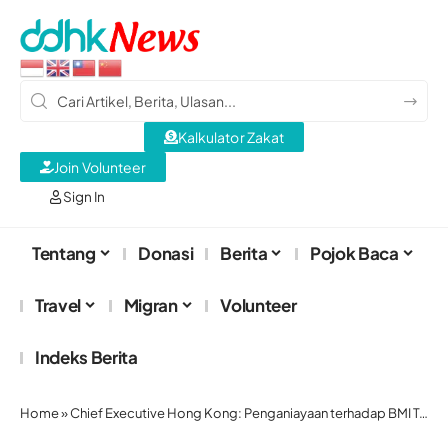
Kalkulator Zakat
Join Volunteer
Sign In
Tentang
Donasi
Berita
Pojok Baca
Travel
Migran
Volunteer
Indeks Berita
Home
»
Chief Executive Hong Kong: Penganiayaan terhadap BMI Tak Bisa Ditoleransi