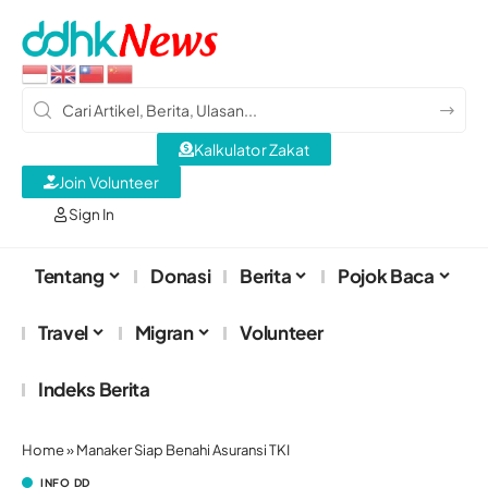
Kalkulator Zakat
Join Volunteer
Sign In
Tentang
Donasi
Berita
Pojok Baca
Travel
Migran
Volunteer
Indeks Berita
Home
»
Manaker Siap Benahi Asuransi TKI
INFO DD