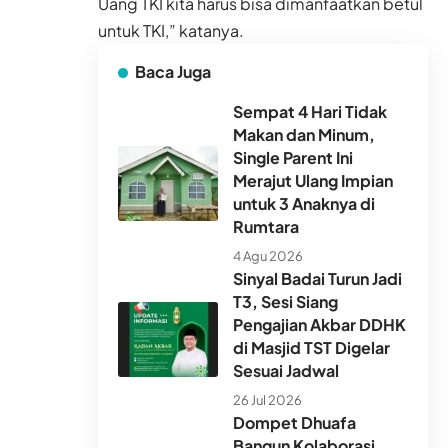
Uang TKI kita harus bisa dimanfaatkan betul
untuk TKI,” katanya.
Baca Juga
Sempat 4 Hari Tidak
Makan dan Minum,
Single Parent Ini
Merajut Ulang Impian
untuk 3 Anaknya di
Rumtara
4 Agu 2026
Sinyal Badai Turun Jadi
T3, Sesi Siang
Pengajian Akbar DDHK
di Masjid TST Digelar
Sesuai Jadwal
26 Jul 2026
Dompet Dhuafa
Bangun Kolaborasi