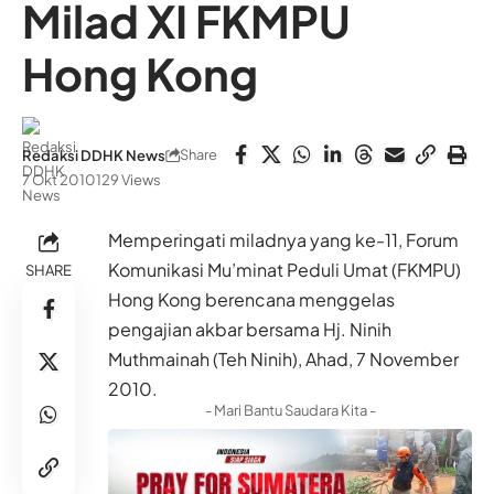
Milad XI FKMPU
Hong Kong
Share
Redaksi DDHK News
7 Okt 2010
129 Views
Memperingati miladnya yang ke-11, Forum
Komunikasi Mu’minat Peduli Umat (FKMPU)
SHARE
Hong Kong berencana menggelas
pengajian akbar bersama Hj. Ninih
Muthmainah (Teh Ninih), Ahad, 7 November
2010.
- Mari Bantu Saudara Kita -