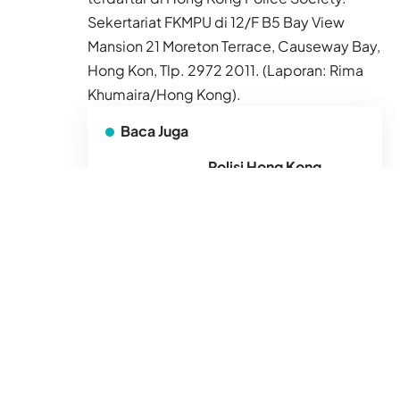
Sekertariat FKMPU di 12/F B5 Bay View
Mansion 21 Moreton Terrace, Causeway Bay,
Hong Kon, Tlp. 2972 2011. (Laporan:
Rima
Khumaira
/Hong Kong).
Baca Juga
Polisi Hong Kong
Bongkar Sindikat
Rentenir, Ada Uang
Rupiah yang Turut
Disita
6 Agu 2026
Akhir Juli, Hong Kong
Pulangkan 33 Mantan
PRT Asing Paperan ke
Negara Asal
5 Agu 2026