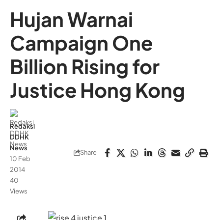
Hujan Warnai
Campaign One
Billion Rising for
Justice Hong Kong
Redaksi
DDHK
News
Share
10 Feb
2014
40
Views