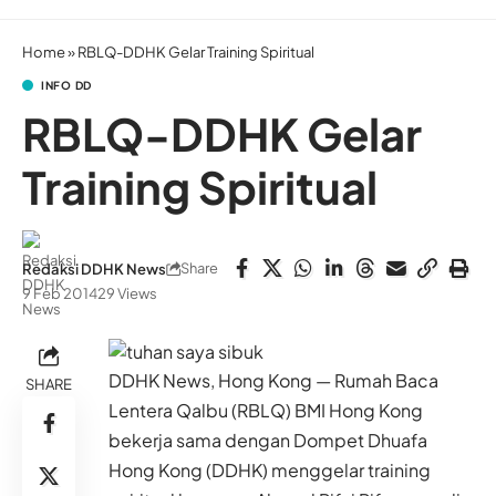
Home
»
RBLQ-DDHK Gelar Training Spiritual
INFO DD
RBLQ-DDHK Gelar
Training Spiritual
Share
Redaksi DDHK News
9 Feb 2014
29 Views
DDHK News, Hong Kong — Rumah Baca
SHARE
Lentera Qalbu (RBLQ) BMI Hong Kong
bekerja sama dengan Dompet Dhuafa
Hong Kong (DDHK) menggelar training