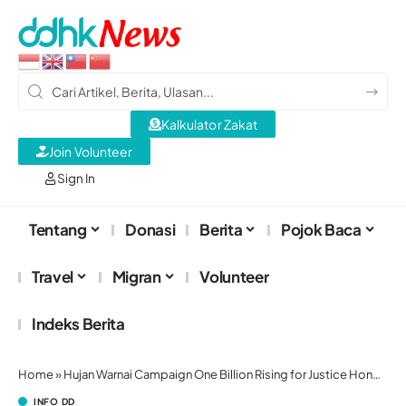
Kalkulator Zakat
Join Volunteer
Sign In
Tentang
Donasi
Berita
Pojok Baca
Travel
Migran
Volunteer
Indeks Berita
Home
»
Hujan Warnai Campaign One Billion Rising for Justice Hong Kong
INFO DD