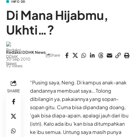
INFO DD
Di Mana Hijabmu,
Ukhti…?
Redaksi DDHK News
Share
30 Sep 2010
92 Views
“Pusing saya, Neng. Di kampus anak-anak
dandannya membuat saya… Tolong
SHARE
dibilangin ya, pakaiannya yang sopan-
sopan gitu. Cuma bisa dipandang doang,
‘gak bisa diapa-apain, apalagi jauh dari ibu
(istri). Kalo ada ibu ‘kan bisa ditumpahkan
ke ibu semua. Untung saya masih punya