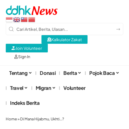
Kalkulator Zakat
Join Volunteer
Sign In
Tentang
Donasi
Berita
Pojok Baca
Travel
Migran
Volunteer
Indeks Berita
Home
»
Di Mana Hijabmu, Ukhti…?