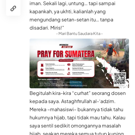
iman. Sekali lagi, untung… tapi sampai
kapankah, ya ukhti, kalianlah yang
mengundang setan-setan itu… tanpa
disadari. Miris!”
- Mari Bantu Saudara Kita -
Begitulah kira-kira “curhat” seorang dosen
kepada saya. Astaghfirullah al-‘adzim.
Mereka –mahasiswi– bukannya tidak tahu
hukumnya hijab, tapi tidak mau tahu. Kalau
saya sentil sedikit omongannya masalah
hijab, seakan mereka semua tutup kuping.