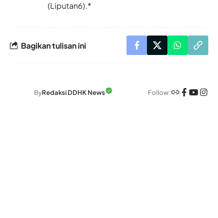
(Liputan6).*
Bagikan tulisan ini
Follow:
By
Redaksi DDHK News
Alamat: Flat D, 3/F Lei Shun Court, 116 Leighton Rd,
Causeway Bay, Hong Kong
- Jadwal Shalat Hong Kong -