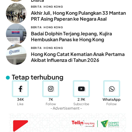
BERITA
HONG KONG
Akhir Juli, Hong Kong Pulangkan 33 Mantan
PRT Asing Paperan ke Negara Asal
BERITA
HONG KONG
Badai Dolphin Terjang Jepang, Kujira
Hembuskan Panas ke Hong Kong
BERITA
HONG KONG
Hong Kong Catat Kematian Anak Pertama
Akibat Influenza di Tahun 2026
Tetap terhubung
34K
7K
2.9K
WhatsApp
Like
Follow
Subscribe
Follow
- Advertisement -