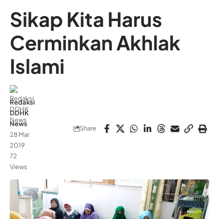
Sikap Kita Harus
Cerminkan Akhlak
Islami
Redaksi
DDHK
News
Share
28 Mar
2019
72
Views