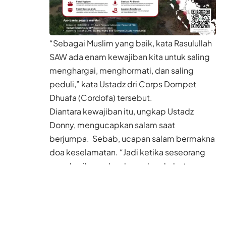
“Sebagai Muslim yang baik, kata Rasulullah
SAW ada enam kewajiban kita untuk saling
menghargai, menghormati, dan saling
peduli,” kata Ustadz dri Corps Dompet
Dhuafa (Cordofa) tersebut.
Diantara kewajiban itu, ungkap Ustadz
Donny, mengucapkan salam saat
berjumpa. Sebab, ucapan salam bermakna
doa keselamatan. “Jadi ketika seseorang
memberikan salam kepada sahabatnya,
lalu dia membalas salamnya, di situlah
ajaran dimana kepedulian satu sama lain
dengan saling mendoakan,” ujarnya.
“Jangan sampai juga kita memberikan