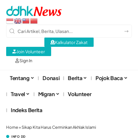
Kalkulator Zakat
Join Volunteer
Sign In
Tentang
Donasi
Berita
Pojok Baca
Travel
Migran
Volunteer
Indeks Berita
Home
»
Sikap Kita Harus Cerminkan Akhlak Islami
INFO DD