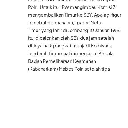
Polri. Untuk itu, IPW mengimbau Komisi 3
mengembalikan Timur ke SBY. Apalagi figur
tersebut bermasalah,” papar Neta.
Timur, yang lahir di Jombang 10 Januari 1956
itu, dicalonkan oleh SBY dua jam setelah
dirinya naik pangkat menjadi Komisaris
Jenderal. Timur saat ini menjabat Kepala
Badan Pemeliharaan Keamanan
(Kabaharkam) Mabes Polri setelah tiga
bulan menjabat Kapolda Metro Jaya.
Timur juga pernah menjadi Kapolres Jakarta
Barat pada 1997-1999 saat peristiwa Trisakti
dan Semanggi meletus, Kapolres Jakarta
Pusat (1999-2000), dan Kapolwiltabes
Bandung (2001) serta menjadi Kapolda
Banten, Kapolda Jabar dan terakhir Kapolda