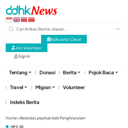
Kalkulator Zakat
Join Volunteer
Sign In
Tentang
Donasi
Berita
Pojok Baca
Travel
Migran
Volunteer
Indeks Berita
Home
»
Belanda Lanjutkan Adili Penghina Islam
INFO DD