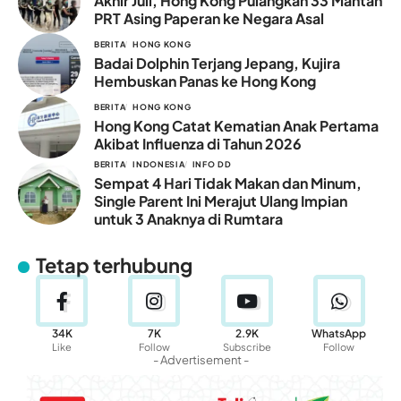
Akhir Juli, Hong Kong Pulangkan 33 Mantan
PRT Asing Paperan ke Negara Asal
BERITA
HONG KONG
Badai Dolphin Terjang Jepang, Kujira
Hembuskan Panas ke Hong Kong
BERITA
HONG KONG
Hong Kong Catat Kematian Anak Pertama
Akibat Influenza di Tahun 2026
BERITA
INDONESIA
INFO DD
Sempat 4 Hari Tidak Makan dan Minum,
Single Parent Ini Merajut Ulang Impian
untuk 3 Anaknya di Rumtara
Tetap terhubung
34K
7K
2.9K
WhatsApp
Like
Follow
Subscribe
Follow
- Advertisement -