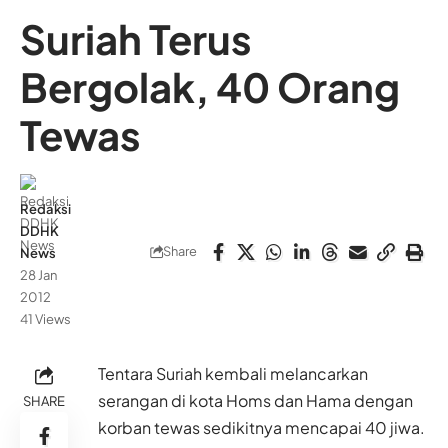
Suriah Terus
Bergolak, 40 Orang
Tewas
Redaksi
DDHK
Share
News
28 Jan
2012
41 Views
Tentara Suriah kembali melancarkan
serangan di kota Homs dan Hama dengan
SHARE
korban tewas sedikitnya mencapai 40 jiwa.