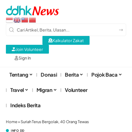
Kalkulator Zakat
Join Volunteer
Sign In
Tentang
Donasi
Berita
Pojok Baca
Travel
Migran
Volunteer
Indeks Berita
Home
»
Suriah Terus Bergolak, 40 Orang Tewas
INFO DD