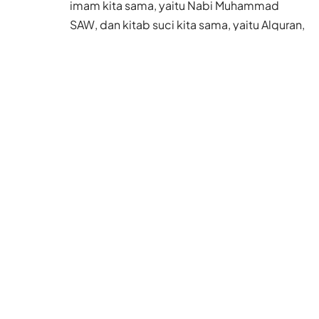
imam kita sama, yaitu Nabi Muhammad
SAW, dan kitab suci kita sama, yaitu Alquran,
ini pedoman hidup kita,” paparnya.
“Menyambut Maulid Nabi Muhammad Saw
kita sampaikan shalawat kepada beliau.
Mudah-mudahan dengan peringatan
Maulid Nabi ini, kita bisa berziarah ke
makam beliau,” katanya diamini seluruh
jamaah yang hadir memenuhi ruangan
masjid.
Baca Juga
Akhir Juli, Hong Kong
Pulangkan 33 Mantan
PRT Asing Paperan ke
Negara Asal
5 Agu 2026