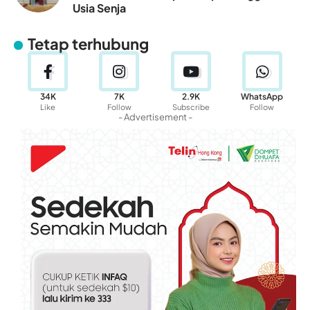
Usia Senja
Tetap terhubung
34K
7K
2.9K
WhatsApp
Like
Follow
Subscribe
Follow
- Advertisement -