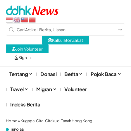
Kalkulator Zakat
Join Volunteer
Sign In
Tentang
Donasi
Berita
Pojok Baca
Travel
Migran
Volunteer
Indeks Berita
Home
»
Kugapai Cita-Citaku di Tanah Hong Kong
INFO DD