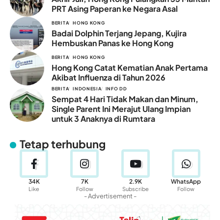
PRT Asing Paperan ke Negara Asal
BERITA
HONG KONG
Badai Dolphin Terjang Jepang, Kujira
Hembuskan Panas ke Hong Kong
BERITA
HONG KONG
Hong Kong Catat Kematian Anak Pertama
Akibat Influenza di Tahun 2026
BERITA
INDONESIA
INFO DD
Sempat 4 Hari Tidak Makan dan Minum,
Single Parent Ini Merajut Ulang Impian
untuk 3 Anaknya di Rumtara
Tetap terhubung
34K
7K
2.9K
WhatsApp
Like
Follow
Subscribe
Follow
- Advertisement -