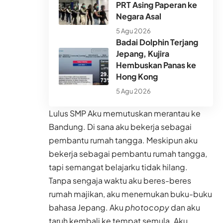
PRT Asing Paperan ke
Negara Asal
5 Agu 2026
Badai Dolphin Terjang
Jepang, Kujira
Hembuskan Panas ke
Hong Kong
5 Agu 2026
Lulus SMP Aku memutuskan merantau ke
Bandung. Di sana aku bekerja sebagai
pembantu rumah tangga. Meskipun aku
bekerja sebagai pembantu rumah tangga,
tapi semangat belajarku tidak hilang.
Tanpa sengaja waktu aku beres-beres
rumah majikan, aku menemukan buku-buku
bahasa Jepang. Aku
photocopy
dan aku
taruh kembali ke tempat semula. Aku