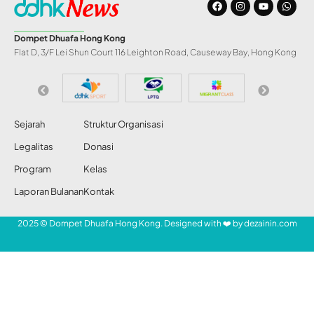
Gaza Antisipasi
Cuaca Ekstrem
dengan Sarana
Seadanya
Share
Redaksi DDHK News
6 Jan 2015
29 Views
DDHK News,
Palestina — Warga Palestina di Gaza
SHARE
menghadapi cuaca ekstrem di tengah
persiapan seadanya dan terputusnya arus
listrik yang dikhawatirkan terjadinya