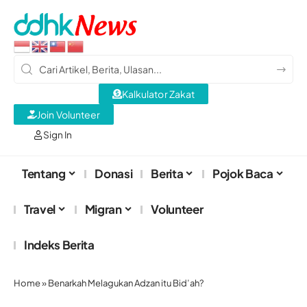
Kalkulator Zakat
Join Volunteer
Sign In
Tentang
Donasi
Berita
Pojok Baca
Travel
Migran
Volunteer
Indeks Berita
Home
»
Benarkah Melagukan Adzan itu Bid’ah?