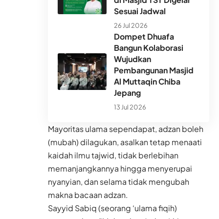
Sesuai Jadwal
26 Jul 2026
Dompet Dhuafa
Bangun Kolaborasi
Wujudkan
Pembangunan Masjid
Al Muttaqin Chiba
Jepang
13 Jul 2026
Mayoritas ulama sependapat, adzan boleh
(mubah) dilagukan, asalkan tetap menaati
kaidah ilmu tajwid, tidak berlebihan
memanjangkannya hingga menyerupai
nyanyian, dan selama tidak mengubah
makna bacaan adzan.
Sayyid Sabiq (seorang ‘ulama fiqih)