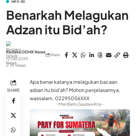
INFO DD
Benarkah Melagukan
Adzan itu Bid’ah?
Redaksi DDHK News
Share
12 Okt 2010
2.7K Views
Apa benar katanya melagukan bacaan
adzan itu bid’ah? Mohon penjelasannya,
SHARE
wassalam. 02295056XXX
- Mari Bantu Saudara Kita -