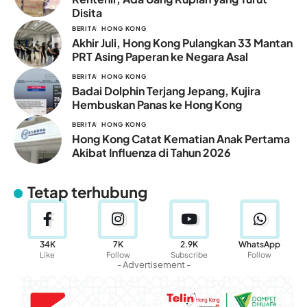
Disita
BERITA
HONG KONG
Akhir Juli, Hong Kong Pulangkan 33 Mantan
PRT Asing Paperan ke Negara Asal
BERITA
HONG KONG
Badai Dolphin Terjang Jepang, Kujira
Hembuskan Panas ke Hong Kong
BERITA
HONG KONG
Hong Kong Catat Kematian Anak Pertama
Akibat Influenza di Tahun 2026
Tetap terhubung
34K
7K
2.9K
WhatsApp
Like
Follow
Subscribe
Follow
- Advertisement -