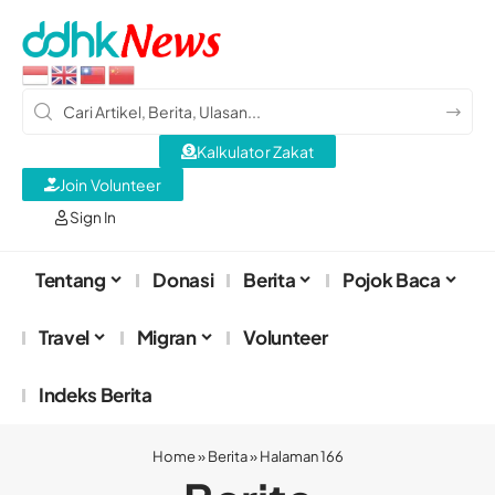
Kalkulator Zakat
Join Volunteer
Sign In
Tentang
Donasi
Berita
Pojok Baca
Travel
Migran
Volunteer
Indeks Berita
Home
»
Berita
»
Halaman 166