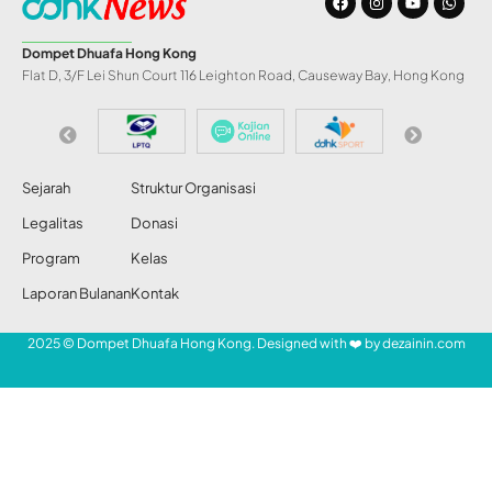
Dompet Dhuafa Hong Kong
Flat D, 3/F Lei Shun Court 116 Leighton Road, Causeway Bay, Hong Kong
Sejarah
Struktur Organisasi
Legalitas
Donasi
Program
Kelas
Laporan Bulanan
Kontak
2025 © Dompet Dhuafa Hong Kong. Designed with ❤️ by
dezainin.com