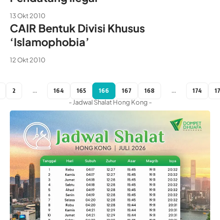
13 Okt 2010
CAIR Bentuk Divisi Khusus
‘Islamophobia’
12 Okt 2010
2
…
164
165
166
167
168
…
174
1
- Jadwal Shalat Hong Kong -