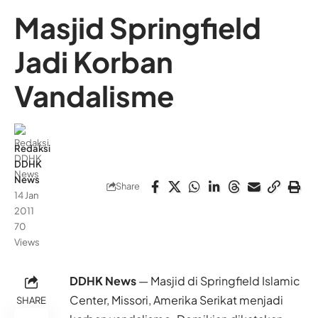
Masjid Springfield
Jadi Korban
Vandalisme
Redaksi
DDHK
News
Share
14 Jan
2011
70
Views
DDHK News
— Masjid di Springfield Islamic
Center, Missori, Amerika Serikat menjadi
SHARE