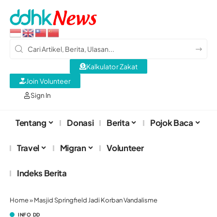
Kalkulator Zakat
Join Volunteer
Sign In
Tentang
Donasi
Berita
Pojok Baca
Travel
Migran
Volunteer
Indeks Berita
Home
»
Masjid Springfield Jadi Korban Vandalisme
INFO DD