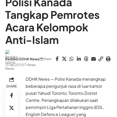
Polisi Kanada
Tangkap Pemrotes
Acara Kelompok
Anti-Islam
Share
Redaksi DDHK News
13 Jan 2011
57 Views
DDHK News — Polisi Kanada menangkap
beberapa pengunjuk rasa di luar kantor
SHARE
pusat Yahudi Toronto, Toronto Zionist
Centre. Penangkapan dilakukan saat
pemimpin Liga Pertahanan Inggris (EDL,
English Defence League) yang