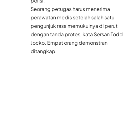
polisi.
Seorang petugas harus menerima
perawatan medis setelah salah satu
pengunjuk rasa memukulnya di perut
dengan tanda protes, kata Sersan Todd
Jocko. Empat orang demonstran
ditangkap.
Di dalam gedung, Tommy Robinson,
pemimpin EDL –sebuah kelompok anti-
Islam Inggris– sedang berbicara di depan
sekitar 50 pendukungnya melalui video
online yang diproyeksikan ke layar film.
“Kanada, bangun! Islamisasi negara Anda
sedang berlangsung,” katanya seperti
dikutip
National Post
(13/1).
Baca Juga