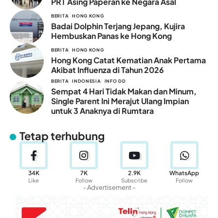
PRT Asing Paperan ke Negara Asal
BERITA
HONG KONG
Badai Dolphin Terjang Jepang, Kujira
Hembuskan Panas ke Hong Kong
BERITA
HONG KONG
Hong Kong Catat Kematian Anak Pertama
Akibat Influenza di Tahun 2026
BERITA
INDONESIA
INFO DD
Sempat 4 Hari Tidak Makan dan Minum,
Single Parent Ini Merajut Ulang Impian
untuk 3 Anaknya di Rumtara
Tetap terhubung
34K
7K
2.9K
WhatsApp
Like
Follow
Subscribe
Follow
- Advertisement -