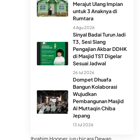
Merajut Ulang Impian
untuk 3 Anaknya di
Rumtara
4 Agu 2026
Sinyal Badai Turun Jadi
T3, Sesi Siang
Pengajian Akbar DDHK
di Masjid TST Digelar
Sesuai Jadwal
26 Jul 2026
Dompet Dhuafa
Bangun Kolaborasi
Wujudkan
Pembangunan Masjid
Al Muttaqin Chiba
Jepang
13 Jul 2026
Ibrahim Hooper, juru bicara Dewan