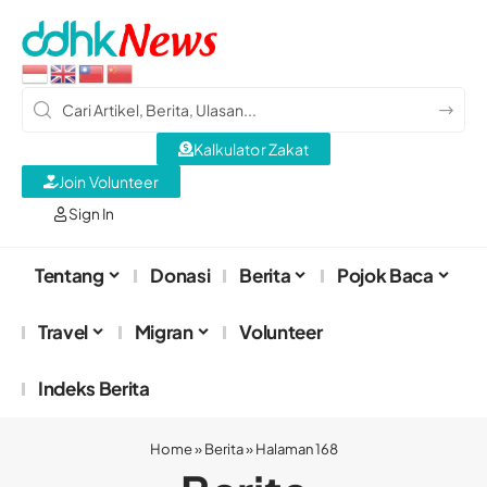
Kalkulator Zakat
Join Volunteer
Sign In
Tentang
Donasi
Berita
Pojok Baca
Travel
Migran
Volunteer
Indeks Berita
Home
»
Berita
»
Halaman 168