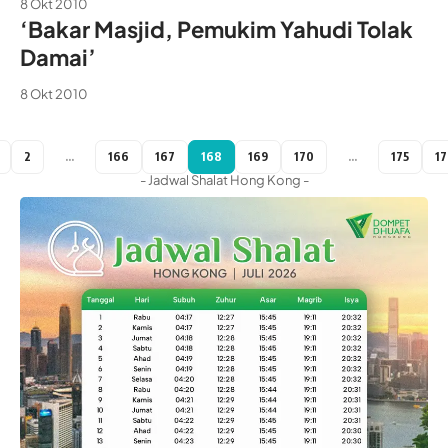
8 Okt 2010
‘Bakar Masjid, Pemukim Yahudi Tolak
Damai’
8 Okt 2010
2
…
166
167
168
169
170
…
175
1
- Jadwal Shalat Hong Kong -