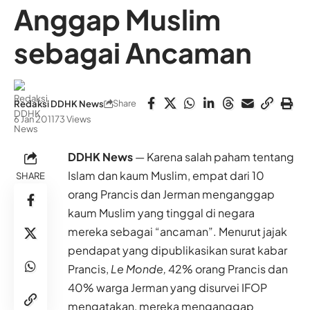
Anggap Muslim
sebagai Ancaman
Share
Redaksi DDHK News
6 Jan 2011
73 Views
DDHK News
— Karena salah paham tentang
Islam dan kaum Muslim, empat dari 10
SHARE
orang Prancis dan Jerman menganggap
kaum Muslim yang tinggal di negara
mereka sebagai “ancaman”. Menurut jajak
pendapat yang dipublikasikan surat kabar
Prancis,
Le Monde,
42% orang Prancis dan
40% warga Jerman yang disurvei IFOP
mengatakan, mereka menganggap