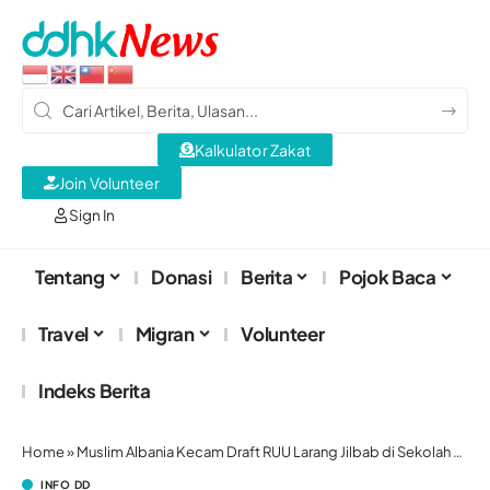
Kalkulator Zakat
Join Volunteer
Sign In
Tentang
Donasi
Berita
Pojok Baca
Travel
Migran
Volunteer
Indeks Berita
Home
»
Muslim Albania Kecam Draft RUU Larang Jilbab di Sekolah Negeri
INFO DD