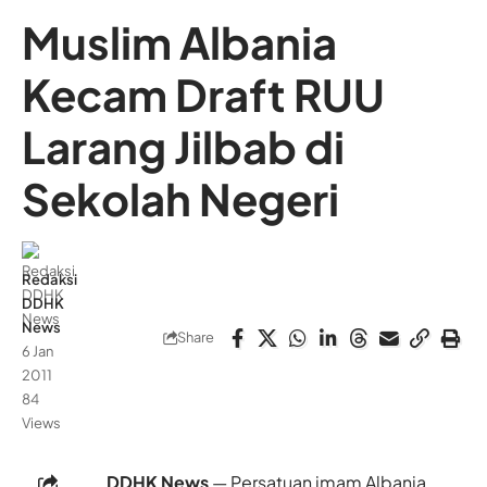
Muslim Albania
Kecam Draft RUU
Larang Jilbab di
Sekolah Negeri
Redaksi
DDHK
News
Share
6 Jan
2011
84
Views
DDHK News
— Persatuan imam Albania