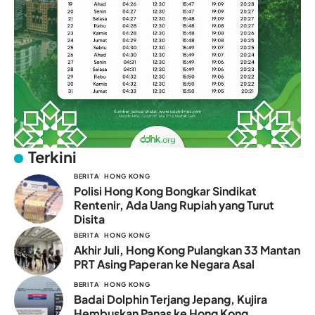
Terkini
BERITA
HONG KONG
Polisi Hong Kong Bongkar Sindikat
Rentenir, Ada Uang Rupiah yang Turut
Disita
BERITA
HONG KONG
Akhir Juli, Hong Kong Pulangkan 33 Mantan
PRT Asing Paperan ke Negara Asal
BERITA
HONG KONG
Badai Dolphin Terjang Jepang, Kujira
Hembuskan Panas ke Hong Kong