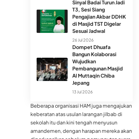
Sinyal Badai Turun Jadi
T3, Sesi Siang
Pengajian Akbar DDHK
di Masjid TST Digelar
Sesuai Jadwal
26 Jul 2026
Dompet Dhuafa
Bangun Kolaborasi
Wujudkan
Pembangunan Masjid
Al Muttaqin Chiba
Jepang
13 Jul 2026
Beberapa organisasi HAM juga mengajukan
keberatan atas usulan larangan jilbab di
sekolah itu dan kini tengah menyusun
amandemen, dengan harapan mereka akan