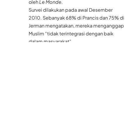
oleh
Le Monde.
Survei dilakukan pada awal Desember
2010. Sebanyak 68% di Prancis dan 75% di
Jerman mengatakan, mereka menganggap
Muslim “tidak terintegrasi dengan baik
dalam masyarakat”.
Sebanyak 18% responden mengatakan,
kaum Muslim tidak terintegrasi di Prancis
dan 15% di Jerman menyalahkan “rasisme
dan kurangnya keterbukaan oleh orang-
orang Prancis dan Jerman tertentu.”
Baca Juga
Sempat 4 Hari Tidak
Makan dan Minum,
Single Parent Ini
Merajut Ulang Impian