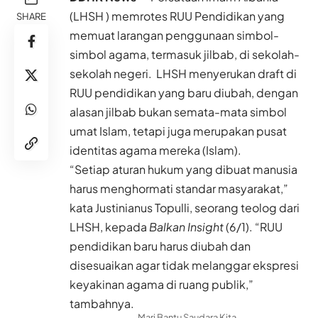
(LHSH ) memrotes RUU Pendidikan yang
SHARE
memuat larangan penggunaan simbol-
simbol agama, termasuk jilbab, di sekolah-
sekolah negeri. LHSH menyerukan draft di
RUU pendidikan yang baru diubah, dengan
alasan jilbab bukan semata-mata simbol
umat Islam, tetapi juga merupakan pusat
identitas agama mereka (Islam).
“Setiap aturan hukum yang dibuat manusia
harus menghormati standar masyarakat,”
kata Justinianus Topulli, seorang teolog dari
LHSH, kepada
Balkan Insight
(6/1). “RUU
pendidikan baru harus diubah dan
disesuaikan agar tidak melanggar ekspresi
keyakinan agama di ruang publik,”
tambahnya.
- Mari Bantu Saudara Kita -