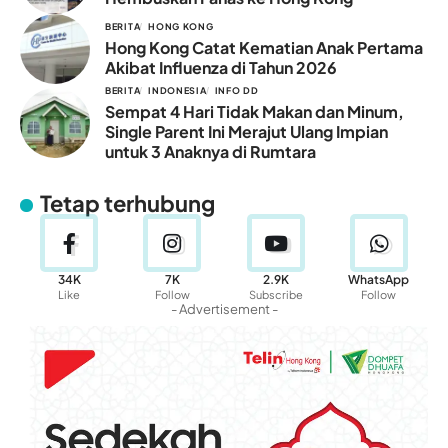
BERITA
HONG KONG
Hong Kong Catat Kematian Anak Pertama
Akibat Influenza di Tahun 2026
BERITA
INDONESIA
INFO DD
Sempat 4 Hari Tidak Makan dan Minum,
Single Parent Ini Merajut Ulang Impian
untuk 3 Anaknya di Rumtara
Tetap terhubung
34K
7K
2.9K
WhatsApp
Like
Follow
Subscribe
Follow
- Advertisement -