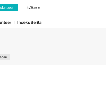
Volunteer
Sign In
unteer
Indeks Berita
acau