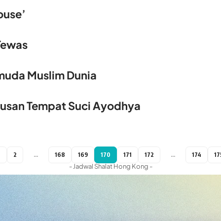
ouse’
 Tewas
muda Muslim Dunia
utusan Tempat Suci Ayodhya
1
2
…
168
169
170
171
172
…
174
17
- Jadwal Shalat Hong Kong -