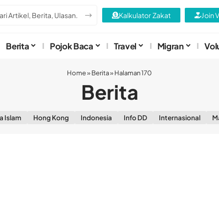
Kalkulator Zakat
Join 
Berita
Pojok Baca
Travel
Migran
Vol
Home
»
Berita
»
Halaman 170
Berita
a Islam
Hong Kong
Indonesia
Info DD
Internasional
M