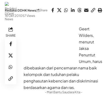
Share
Redaksi DDHK News
16 Okt 2010
57 Views
Geert
Wilders,
SHARE
menurut
Jaksa
Penuntut
Umum, harus
dibebaskan dari pencemaran nama baik
kelompok dan tuduhan pelaku
penghasutan kebencian dan diskriminasi
berdasarkan agama dan ras.
- Mari Bantu Saudara Kita -