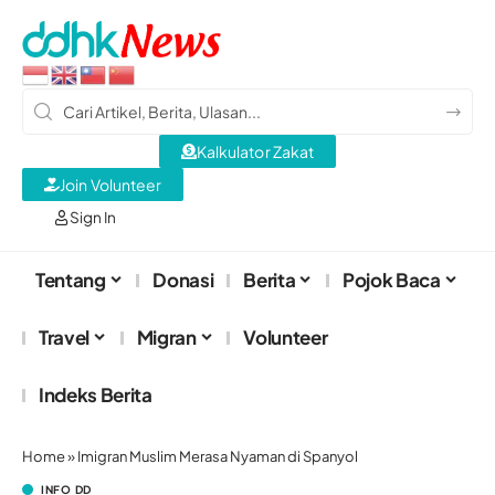
Kalkulator Zakat
Join Volunteer
Sign In
Tentang
Donasi
Berita
Pojok Baca
Travel
Migran
Volunteer
Indeks Berita
Home
»
Imigran Muslim Merasa Nyaman di Spanyol
INFO DD