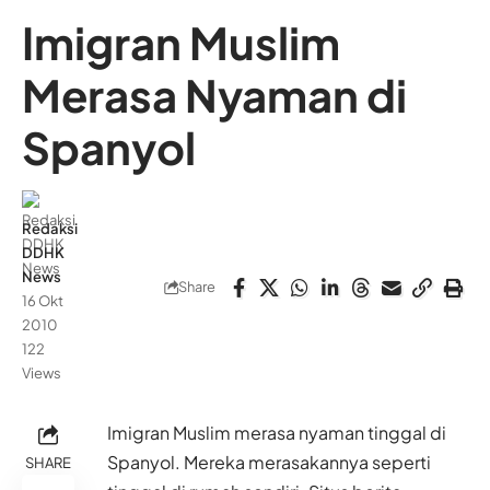
Imigran Muslim
Merasa Nyaman di
Spanyol
Redaksi
DDHK
News
Share
16 Okt
2010
122
Views
Imigran Muslim merasa nyaman tinggal di
Spanyol. Mereka merasakannya seperti
SHARE