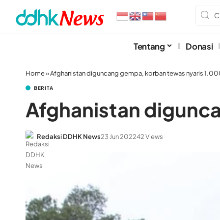
Tentang
Donasi
Home
»
Afghanistan diguncang gempa, korban tewas nyaris 1.0
BERITA
Afghanistan digunca
Redaksi DDHK News
23 Jun 2022
42 Views