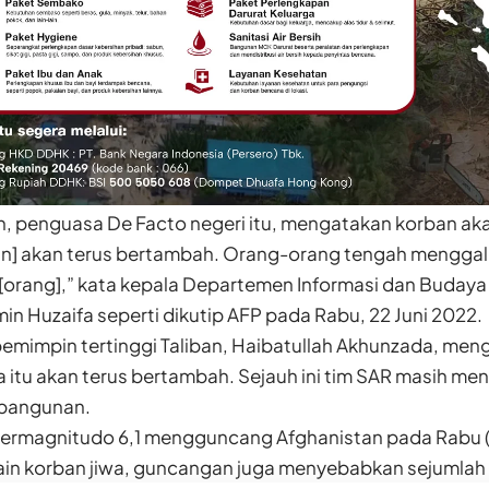
an, penguasa De Facto negeri itu, mengatakan korban ak
an] akan terus bertambah. Orang-orang tengah menggali
rang],” kata kepala Departemen Informasi dan Budaya di
 Huzaifa seperti dikutip AFP pada Rabu, 22 Juni 2022.
emimpin tertinggi Taliban, Haibatullah Akhunzada, me
itu akan terus bertambah. Sejauh ini tim SAR masih men
 bangunan.
rmagnitudo 6,1 mengguncang Afghanistan pada Rabu (
ain korban jiwa, guncangan juga menyebabkan sejumlah