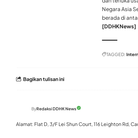
dan terluka us
Negara Asia S
berada di anta
[DDHKNews]
TAGGED:
Inter
Bagikan tulisan ini
By
Redaksi DDHK News
Alamat: Flat D, 3/F Lei Shun Court, 116 Leighton Rd,