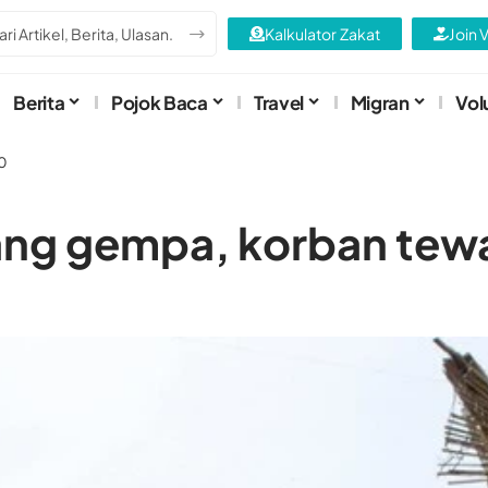
Kalkulator Zakat
Join 
Berita
Pojok Baca
Travel
Migran
Vol
00
ng gempa, korban tewa