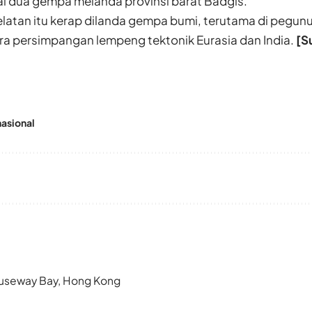
ai dua gempa melanda provinsi barat Badgis.
elatan itu kerap dilanda gempa bumi, terutama di pegu
ra persimpangan lempeng tektonik Eurasia dan India.
[S
nasional
 Causeway Bay, Hong Kong