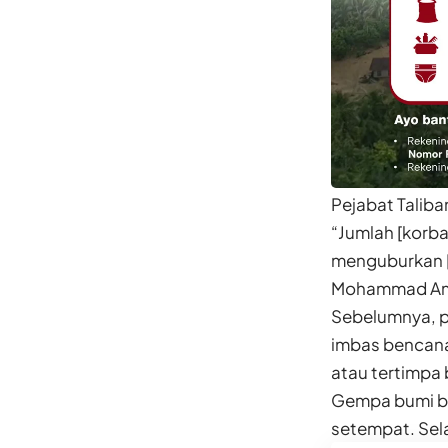
Pejabat Talib
“Jumlah [korb
menguburkan [o
Mohammad Amin
Sebelumnya, p
imbas bencana 
atau tertimpa
Gempa bumi be
setempat. Sel