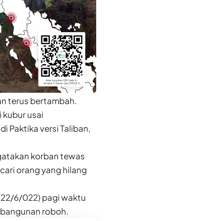
an terus bertambah.
 kubur usai
 Paktika versi Taliban,
ngatakan korban tewas
cari orang yang hilang
22/6/022) pagi waktu
 bangunan roboh.