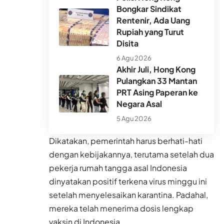
Bongkar Sindikat
Rentenir, Ada Uang
Rupiah yang Turut
Disita
6 Agu 2026
Akhir Juli, Hong Kong
Pulangkan 33 Mantan
PRT Asing Paperan ke
Negara Asal
5 Agu 2026
Dikatakan, pemerintah harus berhati-hati
dengan kebijakannya, terutama setelah dua
pekerja rumah tangga asal Indonesia
dinyatakan positif terkena virus minggu ini
setelah menyelesaikan karantina. Padahal,
mereka telah menerima dosis lengkap
vaksin di Indonesia.