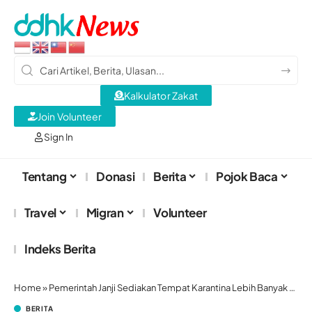
Kalkulator Zakat
Join Volunteer
Sign In
Tentang
Donasi
Berita
Pojok Baca
Travel
Migran
Volunteer
Indeks Berita
Home
»
Pemerintah Janji Sediakan Tempat Karantina Lebih Banyak Lagi untuk PRT Asing
BERITA