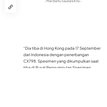
- Mari Bantu Saudara Kita -
“Dia tiba di Hong Kong pada 17 September
dari Indonesia dengan penerbangan
CX798. Spesimen yang dikumpulkan saat
tiba di Pusat Pengumpulan Spesimen
Sementara di Bandara Internasional Hong
Kong dinyatakan negatif Covid-19. Hasil
dari enam tes yang dilakukan selama masa
karantina wajib di fasilitas karantina yang
ditunjuk (Silka Tsuen Wan) semuanya
negatif,” kata juru bicara Pemerintah hong