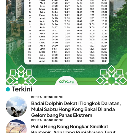
Terkini
BERITA
HONG KONG
Badai Dolphin Dekati Tiongkok Daratan,
Mulai Sabtu Hong Kong Bakal Dilanda
Gelombang Panas Ekstrem
BERITA
HONG KONG
Polisi Hong Kong Bongkar Sindikat
Rentenir, Ada Uang Rupiah yang Turut