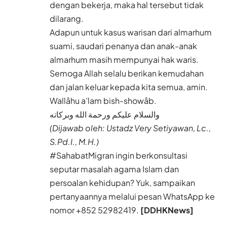
dengan bekerja, maka hal tersebut tidak
dilarang.
Adapun untuk kasus warisan dari almarhum
suami, saudari penanya dan anak-anak
almarhum masih mempunyai hak waris.
Semoga Allah selalu berikan kemudahan
dan jalan keluar kepada kita semua, amin.
Wallâhu a’lam bish-showâb.
والسلام عليكم ورحمة الله وبركاته
(Dijawab oleh: Ustadz Very Setiyawan, Lc.,
S.Pd.I., M.H.)
#SahabatMigran ingin berkonsultasi
seputar masalah agama Islam dan
persoalan kehidupan? Yuk, sampaikan
pertanyaannya melalui pesan WhatsApp ke
nomor
+852 52982419.
[DDHKNews]