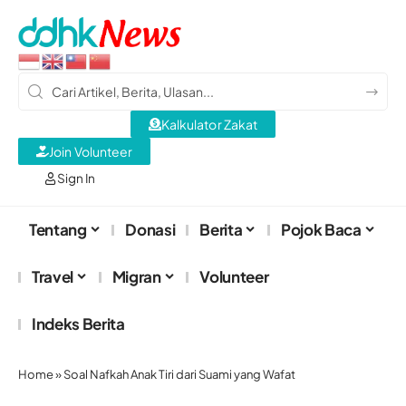
Kalkulator Zakat
Join Volunteer
Sign In
Tentang
Donasi
Berita
Pojok Baca
Travel
Migran
Volunteer
Indeks Berita
Home
»
Soal Nafkah Anak Tiri dari Suami yang Wafat