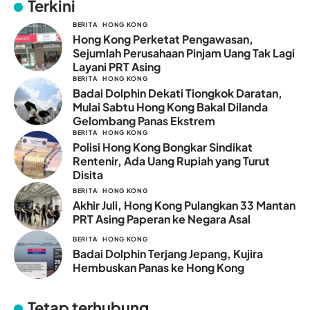
Terkini
BERITA
HONG KONG
Hong Kong Perketat Pengawasan,
Sejumlah Perusahaan Pinjam Uang Tak Lagi
Layani PRT Asing
BERITA
HONG KONG
Badai Dolphin Dekati Tiongkok Daratan,
Mulai Sabtu Hong Kong Bakal Dilanda
Gelombang Panas Ekstrem
BERITA
HONG KONG
Polisi Hong Kong Bongkar Sindikat
Rentenir, Ada Uang Rupiah yang Turut
Disita
BERITA
HONG KONG
Akhir Juli, Hong Kong Pulangkan 33 Mantan
PRT Asing Paperan ke Negara Asal
BERITA
HONG KONG
Badai Dolphin Terjang Jepang, Kujira
Hembuskan Panas ke Hong Kong
Tetap terhubung