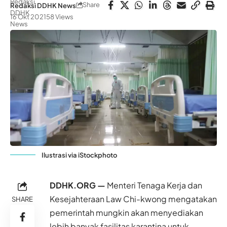
Share
Redaksi DDHK News
16 Okt 2021
58 Views
Ilustrasi via iStockphoto
DDHK.ORG —
Menteri Tenaga Kerja dan
Kesejahteraan Law Chi-kwong mengatakan
SHARE
pemerintah mungkin akan menyediakan
lebih banyak fasilitas karantina untuk