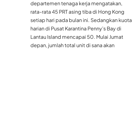
departemen tenaga kerja mengatakan,
rata-rata 45 PRT asing tiba di Hong Kong
setiap hari pada bulan ini. Sedangkan kuota
harian di Pusat Karantina Penny’s Bay di
Lantau Island mencapai 50. Mulai Jumat
depan, jumlah total unit di sana akan
ditambah, dari 800 menjadi 1.000.
Law menyampaikan sebuah kabar gembira,
bahwa risiko PRT asing datang membawa
Covid-19 telah turun. Dengan begitu,
membuka jalan bagi lebih banyak PRT asing
yang bisa datang ke Hong Kong.
Namun dia menolak gagasan
menghubungkan tempat karantina dengan
pemeriksaan visa PRT asing. “Kami telah
memikirkan langkah-langkah ini, tetapi
mereka mungkin menyebabkan lebih