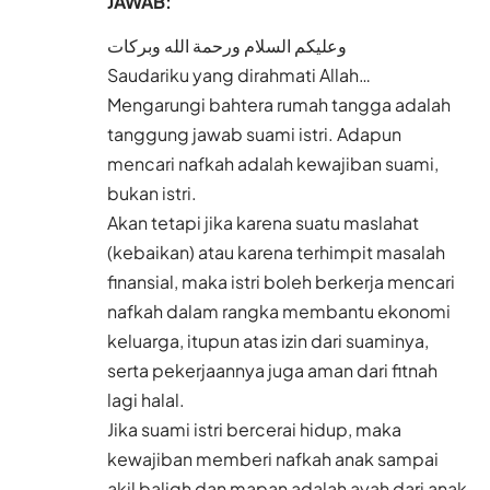
JAWAB:
وعليكم السلام ورحمة الله وبركات
Saudariku yang dirahmati Allah…
Mengarungi bahtera rumah tangga adalah
tanggung jawab suami istri. Adapun
mencari nafkah adalah kewajiban suami,
bukan istri.
Akan tetapi jika karena suatu maslahat
(kebaikan) atau karena terhimpit masalah
finansial, maka istri boleh berkerja mencari
nafkah dalam rangka membantu ekonomi
keluarga, itupun atas izin dari suaminya,
serta pekerjaannya juga aman dari fitnah
lagi halal.
Jika suami istri bercerai hidup, maka
kewajiban memberi nafkah anak sampai
akil baligh dan mapan adalah ayah dari anak