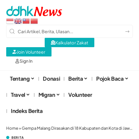
Kalkulator Zakat
Join Volunteer
Sign In
Tentang
Donasi
Berita
Pojok Baca
Travel
Migran
Volunteer
Indeks Berita
Home
»
Gempa Malang Dirasakan di 18 Kabupaten dan Kota di Jawa Timur, 1 Orang Tewas
BERITA