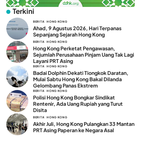
Terkini
BERITA
HONG KONG
Ahad, 9 Agustus 2026, Hari Terpanas
Sepanjang Sejarah Hong Kong
BERITA
HONG KONG
Hong Kong Perketat Pengawasan,
Sejumlah Perusahaan Pinjam Uang Tak Lagi
Layani PRT Asing
BERITA
HONG KONG
Badai Dolphin Dekati Tiongkok Daratan,
Mulai Sabtu Hong Kong Bakal Dilanda
Gelombang Panas Ekstrem
BERITA
HONG KONG
Polisi Hong Kong Bongkar Sindikat
Rentenir, Ada Uang Rupiah yang Turut
Disita
BERITA
HONG KONG
Akhir Juli, Hong Kong Pulangkan 33 Mantan
PRT Asing Paperan ke Negara Asal