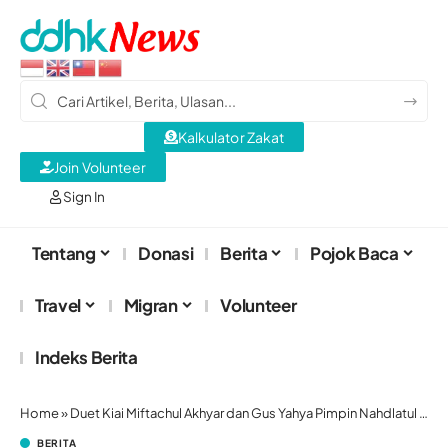
Kalkulator Zakat
Join Volunteer
Sign In
Tentang
Donasi
Berita
Pojok Baca
Travel
Migran
Volunteer
Indeks Berita
Home
»
Duet Kiai Miftachul Akhyar dan Gus Yahya Pimpin Nahdlatul Ulama
BERITA