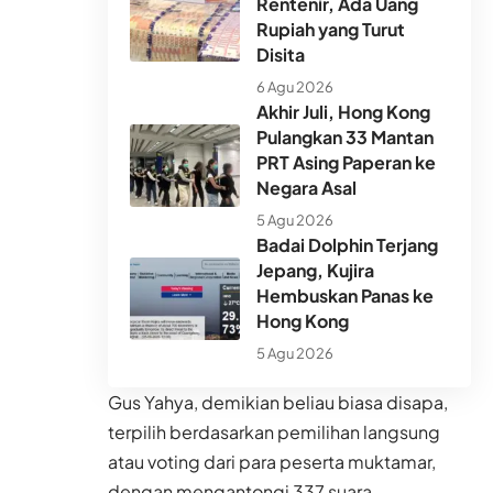
Rentenir, Ada Uang
Rupiah yang Turut
Disita
6 Agu 2026
Akhir Juli, Hong Kong
Pulangkan 33 Mantan
PRT Asing Paperan ke
Negara Asal
5 Agu 2026
Badai Dolphin Terjang
Jepang, Kujira
Hembuskan Panas ke
Hong Kong
5 Agu 2026
Gus Yahya, demikian beliau biasa disapa,
terpilih berdasarkan pemilihan langsung
atau voting dari para peserta muktamar,
dengan mengantongi 337 suara.