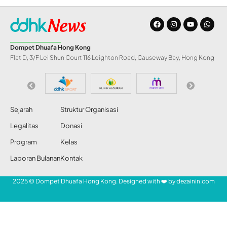
Dompet Dhuafa Hong Kong
Flat D, 3/F Lei Shun Court 116 Leighton Road, Causeway Bay, Hong Kong
Sejarah
Struktur Organisasi
Legalitas
Donasi
Program
Kelas
Laporan Bulanan
Kontak
2025 © Dompet Dhuafa Hong Kong. Designed with ❤️ by
dezainin.com