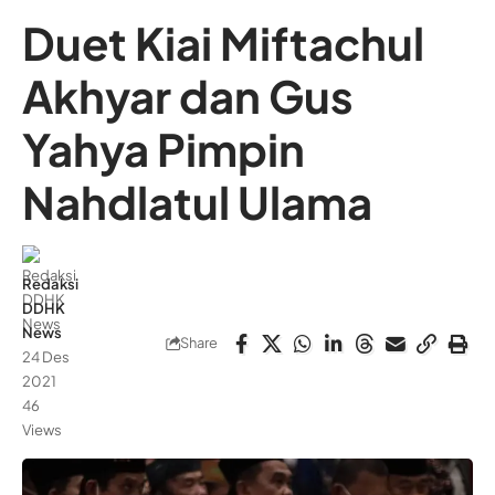
Duet Kiai Miftachul
Akhyar dan Gus
Yahya Pimpin
Nahdlatul Ulama
Redaksi
DDHK
News
Share
24 Des
2021
46
Views