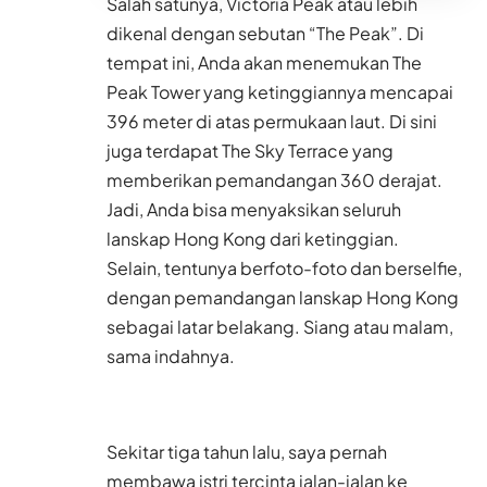
Salah satunya, Victoria Peak atau lebih
dikenal dengan sebutan “The Peak”. Di
tempat ini, Anda akan menemukan The
Peak Tower yang ketinggiannya mencapai
396 meter di atas permukaan laut. Di sini
juga terdapat The Sky Terrace yang
memberikan pemandangan 360 derajat.
Jadi, Anda bisa menyaksikan seluruh
lanskap Hong Kong dari ketinggian.
Selain, tentunya berfoto-foto dan berselfie,
dengan pemandangan lanskap Hong Kong
sebagai latar belakang. Siang atau malam,
sama indahnya.
Sekitar tiga tahun lalu, saya pernah
membawa istri tercinta jalan-jalan ke