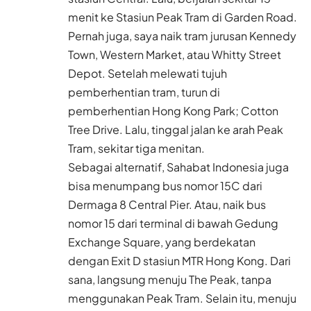
menit ke Stasiun Peak Tram di Garden Road.
Pernah juga, saya naik tram jurusan Kennedy
Town, Western Market, atau Whitty Street
Depot. Setelah melewati tujuh
pemberhentian tram, turun di
pemberhentian Hong Kong Park; Cotton
Tree Drive. Lalu, tinggal jalan ke arah Peak
Tram, sekitar tiga menitan.
Sebagai alternatif, Sahabat Indonesia juga
bisa menumpang bus nomor 15C dari
Dermaga 8 Central Pier. Atau, naik bus
nomor 15 dari terminal di bawah Gedung
Exchange Square, yang berdekatan
dengan Exit D stasiun MTR Hong Kong. Dari
sana, langsung menuju The Peak, tanpa
menggunakan Peak Tram. Selain itu, menuju