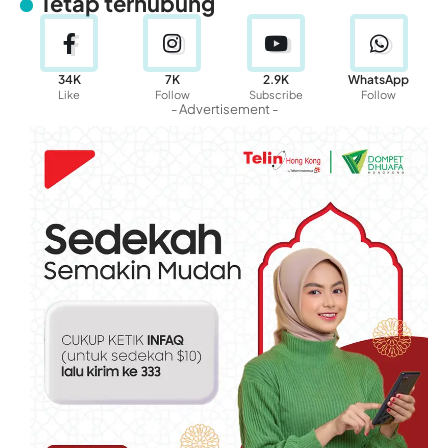
Tetap terhubung
34K
7K
2.9K
WhatsApp
Like
Follow
Subscribe
Follow
- Advertisement -