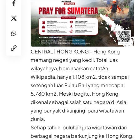
CENTRAL | HONG KONG – Hong Kong
memang negeri yang kecil. Total luas
wilayahnya, berdasarkan catatAn
Wikipedia, hanya 1.108 km2, tidak sampai
setengah luas Pulau Bali yang mencapai
5.780 km2. Meski begitu, Hong Kong
dikenal sebagai salah satu negara di Asia
yang banyak dikunjungi para wisatawan
dunia.
Setiap tahun, puluhan juta wisatawan dari
berbagai negara berkunjung ke Hong Kong.