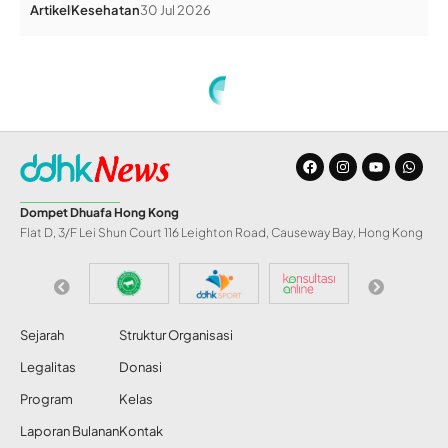
Artikel
Kesehatan
30 Jul 2026
Home
»
Istanbul Turkish Kebabs and Grills, Resto Halal di Wan Chai Road
BERITA
Istanbul Turkish
Kebabs and Grills,
Resto Halal di Wan
Chai Road
Share
Redaksi DDHK News
18 Jul 2019
54 Views