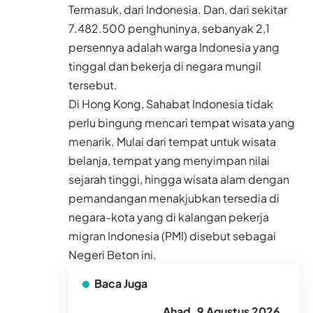
Termasuk, dari Indonesia. Dan, dari sekitar
7.482.500 penghuninya, sebanyak 2,1
persennya adalah warga Indonesia yang
tinggal dan bekerja di negara mungil
tersebut.
Di Hong Kong, Sahabat Indonesia tidak
perlu bingung mencari tempat wisata yang
menarik. Mulai dari tempat untuk wisata
belanja, tempat yang menyimpan nilai
sejarah tinggi, hingga wisata alam dengan
pemandangan menakjubkan tersedia di
negara-kota yang di kalangan pekerja
migran Indonesia (PMI) disebut sebagai
Negeri Beton ini.
Baca Juga
Ahad, 9 Agustus 2026,