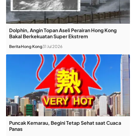
Dolphin, Angin Topan Aseli Perairan Hong Kong
Bakal Berkekuatan Super Ekstrem
Berita
Hong Kong
31 Jul 2026
Puncak Kemarau, Begini Tetap Sehat saat Cuaca
Panas